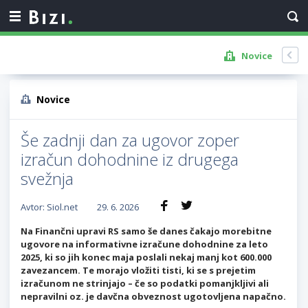
Novice
Novice
Še zadnji dan za ugovor zoper
izračun dohodnine iz drugega
svežnja
Avtor: Siol.net
29. 6. 2026
Na Finančni upravi RS samo še danes čakajo morebitne
ugovore na informativne izračune dohodnine za leto
2025, ki so jih konec maja poslali nekaj manj kot 600.000
zavezancem. Te morajo vložiti tisti, ki se s prejetim
izračunom ne strinjajo – če so podatki pomanjkljivi ali
nepravilni oz. je davčna obveznost ugotovljena napačno.