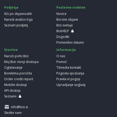
Podjetja
Poslovne vsebine
Išči po dejavnostih
Novice
Naredi analizo trga
Borzne objave
Seznam podjetij
Bizi svetuje
BiziHELP
Dogodki
Pomembni datumi
Storitve
Informacije
Naroči polni Bizi
O nas
Moj Bizi: nivoji dostopa
Pomoč
Oglaševanje
TSmedia kontakt
Bonitetna poročila
Pogosta vprašanja
Order credit report
Pravila in pogoji
Mobilni dostop
Upravljanje soglasij
API dostop
Seznami
info@bizi.si
Sledite nam: