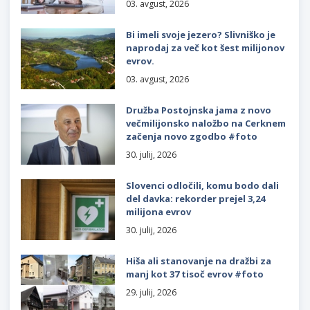
03. avgust, 2026
Bi imeli svoje jezero? Slivniško je
naprodaj za več kot šest milijonov
evrov.
03. avgust, 2026
Družba Postojnska jama z novo
večmilijonsko naložbo na Cerknem
začenja novo zgodbo #foto
30. julij, 2026
Slovenci odločili, komu bodo dali
del davka: rekorder prejel 3,24
milijona evrov
30. julij, 2026
Hiša ali stanovanje na dražbi za
manj kot 37 tisoč evrov #foto
29. julij, 2026