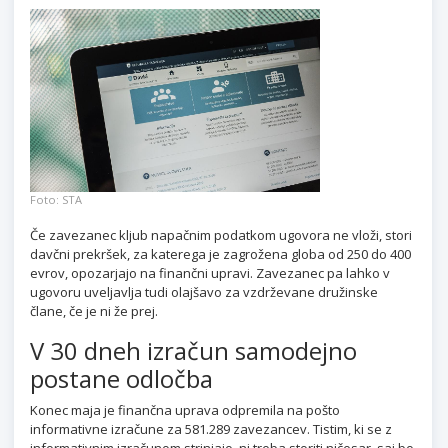
Foto: STA
Če zavezanec kljub napačnim podatkom ugovora ne vloži, stori
davčni prekršek, za katerega je zagrožena globa od 250 do 400
evrov, opozarjajo na finančni upravi. Zavezanec pa lahko v
ugovoru uveljavlja tudi olajšavo za vzdrževane družinske
člane, če je ni že prej.
V 30 dneh izračun samodejno
postane odločba
Konec maja je finančna uprava odpremila na pošto
informativne izračune za 581.289 zavezancev. Tistim, ki se z
informativnim izračunom strinjajo, ni treba storiti ničesar, saj bo