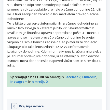
v 30 dneh od odpreme samodejno postal odločba. V tem
primeru je rok za doplačilo premalo plačane dohodnine 29. julij,
ko je tudi zadnji dan za vračilo lani med letom preveč plačane
dohodnine.
To je bil že drugi paket informativnih izračunov dohodnine za
lansko leto. Prvega, v katerem je bilo 991.504 informativnih
izračunov, je finančna uprava odpremila na pošto 31. marca. Ti
zavezanci so medtem preveč plačano dohodnino že prejeli
vrnjeno na svoje bančne račune oz. so jo morali že doplačati.
Skupaj je bilo tako letos izdanih 1.572.793 informativnih
izračunov dohodnine. Kdor informativnega izračuna ni prejel, a
je lani imel obdavčljive dohodke, ki se vštevajo v letno davčno
osnovo, mora dohodninsko napoved vložiti sam, in sicer do 31.
julija.
Spremljajte nas tudi na omrežjih
Facebook
,
LinkedIn
,
Instagram
in
omrežju X
.
Prejšnja novica