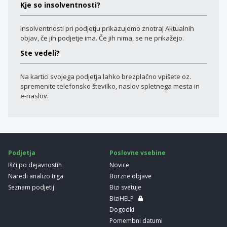
Kje so insolventnosti?
Insolventnosti pri podjetju prikazujemo znotraj Aktualnih
objav, če jih podjetje ima. Če jih nima, se ne prikažejo.
Ste vedeli?
Na kartici svojega podjetja lahko brezplačno vpišete oz.
spremenite telefonsko številko, naslov spletnega mesta in
e-naslov.
Podjetja
Poslovne vsebine
Išči po dejavnostih
Novice
Naredi analizo trga
Borzne objave
Seznam podjetij
Bizi svetuje
BiziHELP
Dogodki
Pomembni datumi