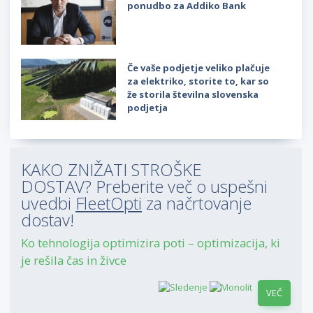
ponudbo za Addiko Bank
Če vaše podjetje veliko plačuje
za elektriko, storite to, kar so
že storila številna slovenska
podjetja
KAKO ZNIŽATI STROŠKE
DOSTAV? Preberite več o uspešni
uvedbi
FleetOpti
za načrtovanje
dostav!
Ko tehnologija optimizira poti – optimizacija, ki
je rešila čas in živce
VEČ