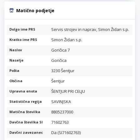
Matično podjetje
Servis strojev in naprav, Simon Židan s.p.
Dolgo ime PRS
Simon Židan s.p.
Kratko ime PRS
Goričica 7
Naslov
Goričica
Naselje
3230 Šentjur
Pošta
Šentjur
Občina
ŠENTJUR PRI CELJU
Upravna enota
SAVINJSKA
Statistična regija
8805237000
Matična številka
71602763
Davčna številka SI
Da (SI71602763)
Davčni zavezanec