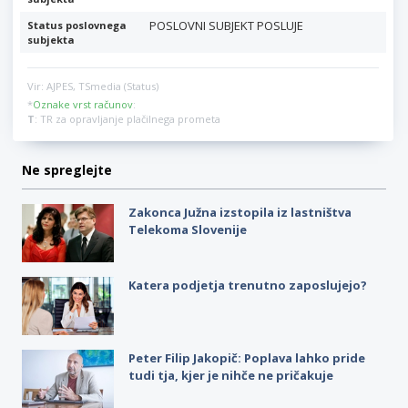
POSLOVNI SUBJEKT POSLUJE
Status poslovnega
subjekta
Vir: AJPES, TSmedia (Status)
*
Oznake vrst računov
:
T
: TR za opravljanje plačilnega prometa
Ne spreglejte
Zakonca Južna izstopila iz lastništva
Telekoma Slovenije
Katera podjetja trenutno zaposlujejo?
Peter Filip Jakopič: Poplava lahko pride
tudi tja, kjer je nihče ne pričakuje