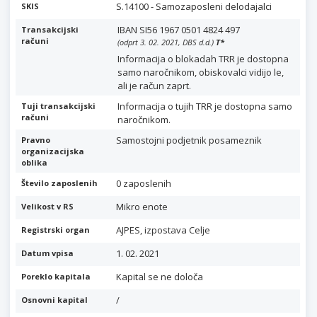
S.14100 - Samozaposleni delodajalci
SKIS
IBAN SI56 1967 0501 4824 497
Transakcijski
računi
(odprt 3. 02. 2021, DBS d.d.)
T
*
Informacija o blokadah TRR je dostopna
samo naročnikom, obiskovalci vidijo le,
ali je račun zaprt.
Informacija o tujih TRR je dostopna samo
Tuji transakcijski
računi
naročnikom.
Samostojni podjetnik posameznik
Pravno
organizacijska
oblika
0 zaposlenih
Število zaposlenih
Mikro enote
Velikost v RS
AJPES, izpostava Celje
Registrski organ
1. 02. 2021
Datum vpisa
Kapital se ne določa
Poreklo kapitala
/
Osnovni kapital