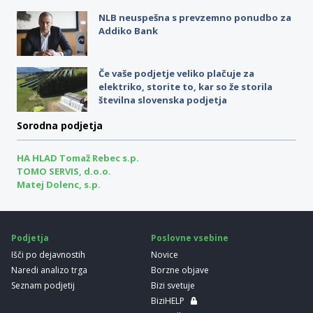
NLB neuspešna s prevzemno ponudbo za
Addiko Bank
Če vaše podjetje veliko plačuje za
elektriko, storite to, kar so že storila
številna slovenska podjetja
Sorodna podjetja
HA HLAD Tomaž Rebec s.p.
TOMO SERVIS, d.o.o.
Matej Dolenc, s.p.
Podjetja
Poslovne vsebine
Išči po dejavnostih
Novice
Naredi analizo trga
Borzne objave
Seznam podjetij
Bizi svetuje
BiziHELP