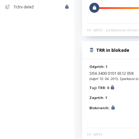
Tržni delež
Vir: AJPES – podatkovna zbirka l
TRR in blokade
Odprtih: 1
SI56 3400 0101 6512 058
(odprt 10. 04. 2015, Sparkasse d.
Tuji TRR: 0
Zaprtih: 1
Blokiranih:
Vir: AJPES