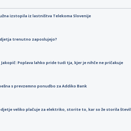
užna izstopila iz lastništva Telekoma Slovenije
djetja trenutno zaposlujejo?
p Jakopič: Poplava lahko pride tudi tja, kjer je nihče ne pričakuje
pešna s prevzemno ponudbo za Addiko Bank
djetje veliko plačuje za elektriko, storite to, kar so že storila štev