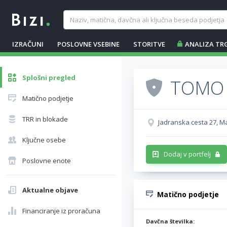
IZRAČUNI
POSLOVNE VSEBINE
STORITVE
ANALIZA TR
Splošni pregled
TOMO S
Matično podjetje
TRR in blokade
Jadranska cesta 27, M
Ključne osebe
Dodaj v portfelj
Poslovne enote
Aktualne objave
Matično podjetje
Financiranje iz proračuna
Davčna številka: