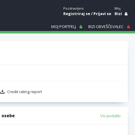
Pozdravljeni.
Moj
Registriraj se
/
Prijavi se
Bizi
MOJ PORTFELJ
BIZI OBVEŠČEVALEC
Credit rating report
e osebe
Vsi podatki