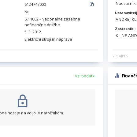
6124747000
Ne
Ustanovitelj
S.11002 - Nacionalne zasebne
nefinančne družbe
Zastopniki:
5. 3. 2012
Električni stroji in naprave
Vir: AJPES
Finanč
Vsi podatki
onalnost je na voljo le naročnikom.