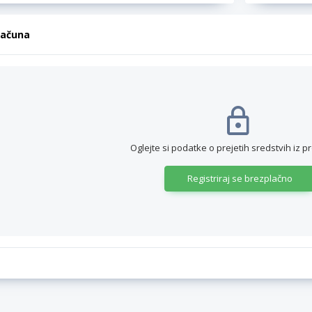
računa
Oglejte si podatke o prejetih sredstvih iz p
Registriraj se brezplačno