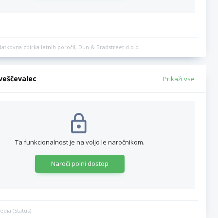
datkovna zbirka letnih poročil, Dun & Bradstreet d.o.o.
bveščevalec
Prikaži vse
Ta funkcionalnost je na voljo le naročnikom.
Naroči polni dostop
edia (Status)