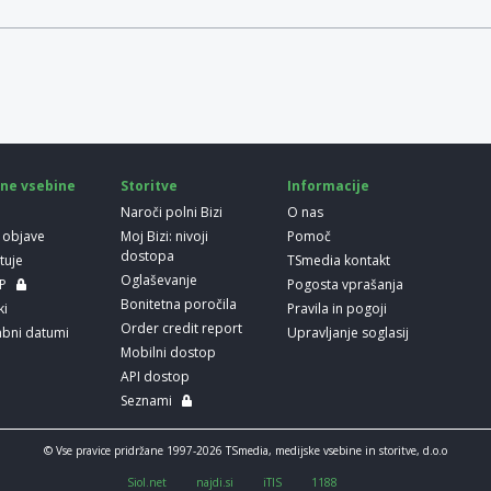
ne vsebine
Storitve
Informacije
Naroči polni Bizi
O nas
 objave
Moj Bizi: nivoji
Pomoč
dostopa
etuje
TSmedia kontakt
Oglaševanje
LP
Pogosta vprašanja
Bonitetna poročila
ki
Pravila in pogoji
Order credit report
bni datumi
Upravljanje soglasij
Mobilni dostop
API dostop
Seznami
© Vse pravice pridržane 1997-2026 TSmedia, medijske vsebine in storitve, d.o.o
Siol.net
najdi.si
iTIS
1188