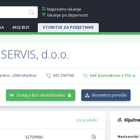
Napredno iskanje
Iskanje po dejavnosti
GA
MOJ BIZI
STORITVE ZA PODJETNIKE
ERVIS, d.o.o.
aribor, 2000 Maribor
041 290794
Več kontaktov v TIS-u
Dodaj v Bizi obveščevalec
Bonitetno poročilo
Ključn
Vsi podatki
32709960
Nadzorniki: