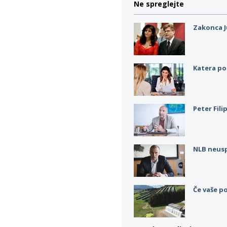
Ne spreglejte
Zakonca J
Katera po
Peter Fili
NLB neus
Če vaše po