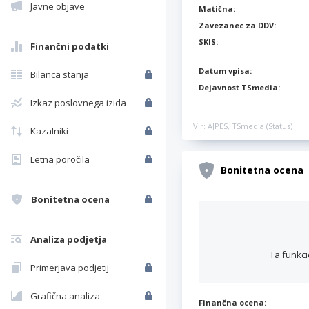
Javne objave
Matična:
Zavezanec za DDV:
SKIS:
Finančni podatki
Datum vpisa:
Bilanca stanja
Dejavnost TSmedia:
Izkaz poslovnega izida
Vir: AJPES, TSmedia (Status)
Kazalniki
Letna poročila
Bonitetna ocena
Bonitetna ocena
Analiza podjetja
Ta funkci
Primerjava podjetij
Grafična analiza
Finančna ocena: