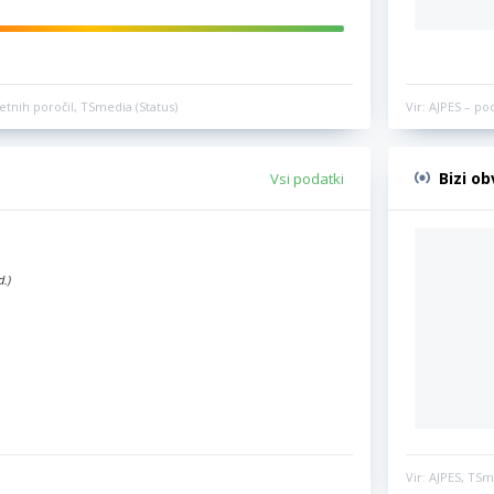
etnih poročil, TSmedia (Status)
Vir: AJPES – po
Bizi o
Vsi podatki
d.)
Vir: AJPES, TSm