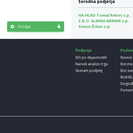
Sorodna podjetja
HA HLAD Tomaž Rebec s.p.
S.B.O. ALBINA MERNIK s.p.
Orodja
Simon Židan s.p.
Podjetja
Poslov
Išči po dejavnostih
Novice
Naredi analizo trga
Borzne
Seznam podjetij
Bizi sv
BiziHE
Dogod
Pomem