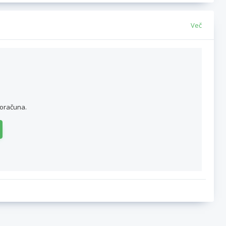
Več
roračuna.