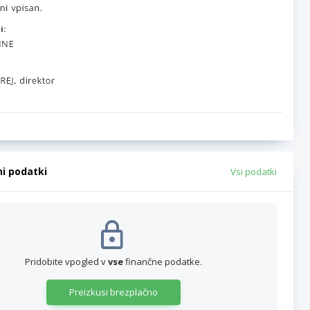
i:
ni podatki
Vsi podatki
Pridobite vpogled v
vse
finančne podatke.
Preizkusi brezplačno