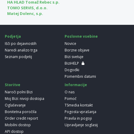
HA HLAD Tomaž Rebec s.p.
TOMO SERVIS, d.o.o.
Matej Dolenc, s.p.
Podjetja
Poslovne vsebine
Išči po dejavnostih
Novice
Naredi analizo trga
Borzne objave
Seznam podjetij
Bizi svetuje
BiziHELP
Dogodki
Pomembni datumi
Storitve
Informacije
Naroči polni Bizi
O nas
Moj Bizi: nivoji dostopa
Pomoč
Oglaševanje
TSmedia kontakt
Bonitetna poročila
Pogosta vprašanja
Order credit report
Pravila in pogoji
Mobilni dostop
Upravljanje soglasij
API dostop