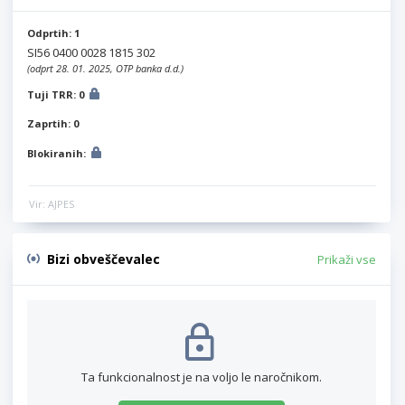
Odprtih: 1
SI56 0400 0028 1815 302
(odprt 28. 01. 2025, OTP banka d.d.)
Tuji TRR: 0
Zaprtih: 0
Blokiranih:
Vir: AJPES
Bizi obveščevalec
Prikaži vse
Ta funkcionalnost je na voljo le naročnikom.