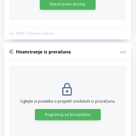
Naroči polni dostop
Vir: AJPES, TSmedia (Status)
Financiranje iz proračuna
Več
Oglejte si podatke o prejetih sredstvih iz proračuna.
Registriraj se brezplačno