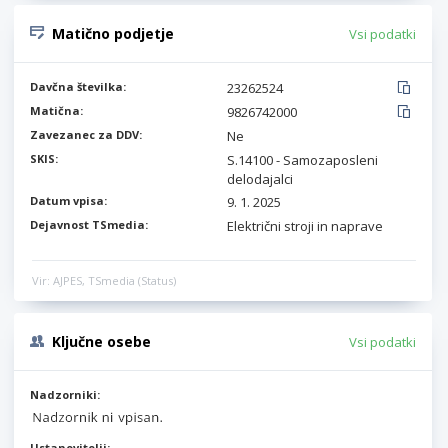
Matično podjetje
Vsi podatki
Davčna številka:
23262524
Matična:
9826742000
Zavezanec za DDV:
Ne
SKIS:
S.14100 - Samozaposleni
delodajalci
Datum vpisa:
9. 1. 2025
Dejavnost TSmedia:
Električni stroji in naprave
Vir: AJPES, TSmedia (Status)
Ključne osebe
Vsi podatki
Nadzorniki:
Ustanovitelji: