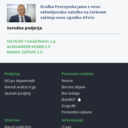
Družba Postojnska jama z novo
večmilijonsko naložbo na Cerknem
začenja novo zgodbo #foto
Sorodna podjetja
HA HLAD Tomaž Rebec s.p.
ALEKSANDER KOREN S.P.
MARKO ZEČEVIĆ S.P.
Podjetja
Poslovne vsebine
Išči po dejavnostih
Novice
Naredi analizo trga
Borzne objave
Seznam podjetij
Bizi svetuje
BiziHELP
Dogodki
Pomembni datumi
Storitve
Informacije
Naroči polni Bizi
O nas