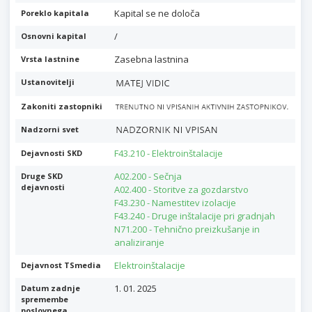
Kapital se ne določa
Poreklo kapitala
/
Osnovni kapital
Zasebna lastnina
Vrsta lastnine
Ustanovitelji
Zakoniti zastopniki
Nadzorni svet
F43.210 - Elektroinštalacije
Dejavnosti SKD
A02.200 - Sečnja
Druge SKD
dejavnosti
A02.400 - Storitve za gozdarstvo
F43.230 - Namestitev izolacije
F43.240 - Druge inštalacije pri gradnjah
N71.200 - Tehnično preizkušanje in
analiziranje
Elektroinštalacije
Dejavnost TSmedia
1. 01. 2025
Datum zadnje
spremembe
poslovnega