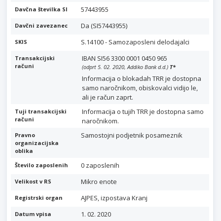
57443955
Davčna številka SI
Da (SI57443955)
Davčni zavezanec
S.14100 - Samozaposleni delodajalci
SKIS
IBAN SI56 3300 0001 0450 965
Transakcijski
računi
(odprt 5. 02. 2020, Addiko Bank d.d.)
T
*
Informacija o blokadah TRR je dostopna
samo naročnikom, obiskovalci vidijo le,
ali je račun zaprt.
Informacija o tujih TRR je dostopna samo
Tuji transakcijski
računi
naročnikom.
Samostojni podjetnik posameznik
Pravno
organizacijska
oblika
0 zaposlenih
Število zaposlenih
Mikro enote
Velikost v RS
AJPES, izpostava Kranj
Registrski organ
1. 02. 2020
Datum vpisa