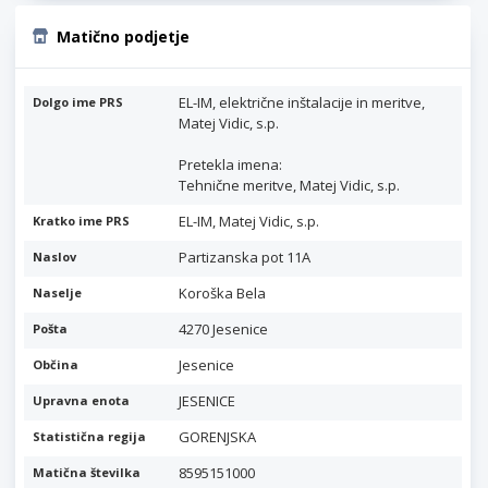
Matično podjetje
EL-IM, električne inštalacije in meritve,
Dolgo ime PRS
Matej Vidic, s.p.
Pretekla imena:
Tehnične meritve, Matej Vidic, s.p.
EL-IM, Matej Vidic, s.p.
Kratko ime PRS
Partizanska pot 11A
Naslov
Koroška Bela
Naselje
4270 Jesenice
Pošta
Jesenice
Občina
JESENICE
Upravna enota
GORENJSKA
Statistična regija
8595151000
Matična številka