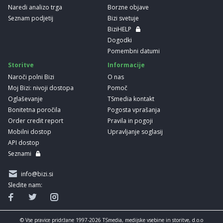
Naredi analizo trga
Borzne objave
Seznam podjetij
Bizi svetuje
BiziHELP
Dogodki
Pomembni datumi
Storitve
Informacije
Naroči polni Bizi
O nas
Moj Bizi: nivoji dostopa
Pomoč
Oglaševanje
TSmedia kontakt
Bonitetna poročila
Pogosta vprašanja
Order credit report
Pravila in pogoji
Mobilni dostop
Upravljanje soglasij
API dostop
Seznami
info@bizi.si
Sledite nam:
© Vse pravice pridržane 1997-2026 TSmedia, medijske vsebine in storitve, d.o.o