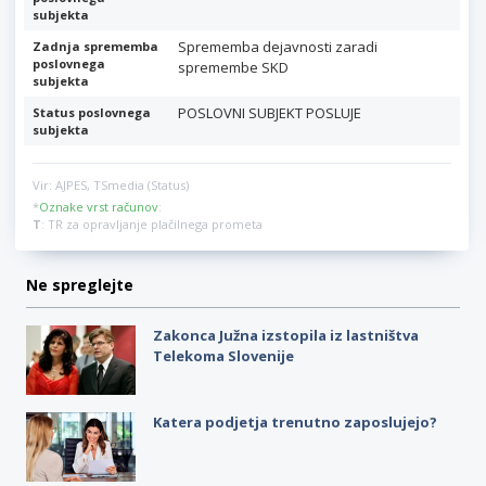
subjekta
Sprememba dejavnosti zaradi
Zadnja sprememba
poslovnega
spremembe SKD
subjekta
POSLOVNI SUBJEKT POSLUJE
Status poslovnega
subjekta
Vir: AJPES, TSmedia (Status)
*
Oznake vrst računov
:
T
: TR za opravljanje plačilnega prometa
Ne spreglejte
Zakonca Južna izstopila iz lastništva
Telekoma Slovenije
Katera podjetja trenutno zaposlujejo?