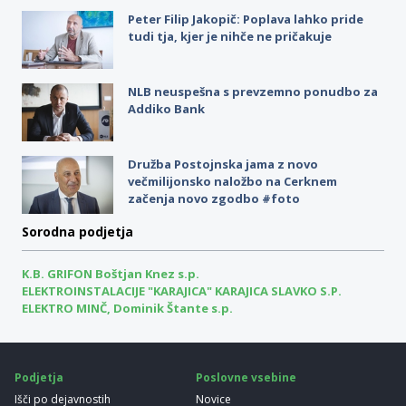
Peter Filip Jakopič: Poplava lahko pride
tudi tja, kjer je nihče ne pričakuje
NLB neuspešna s prevzemno ponudbo za
Addiko Bank
Družba Postojnska jama z novo
večmilijonsko naložbo na Cerknem
začenja novo zgodbo #foto
Sorodna podjetja
K.B. GRIFON Boštjan Knez s.p.
ELEKTROINSTALACIJE "KARAJICA" KARAJICA SLAVKO S.P.
ELEKTRO MINČ, Dominik Štante s.p.
Podjetja
Poslovne vsebine
Išči po dejavnostih
Novice