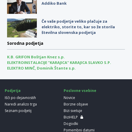
Addiko Bank
Če vaše podjetje veliko plačuje za
elektriko, storite to, kar so že storila
številna slovenska podjetja
Sorodna podjetja
K.B. GRIFON Boštjan Knez s.p.
ELEKTROINSTALACIJE "KARAJICA" KARAJICA SLAVKO S.P.
ELEKTRO MINČ, Dominik Štante s.p.
Podjetja
Poslovne vsebine
Išči po dejavnostih
Novice
Naredi analizo trga
Borzne objave
Seznam podjetij
Bizi svetuje
BiziHELP
Dogodki
Pomembni datumi