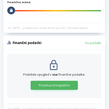
Finančna ocena:
Vir: AJPES – podatkovna zbirka letnih poročil, TSmedia (Status)
Finančni podatki
Vsi podatki
Pridobite vpogled v
vse
finančne podatke.
Preizkusi brezplačno
Vir: AJPES – podatkovna zbirka letnih poročil, Dun & Bradstreet d.o.o.