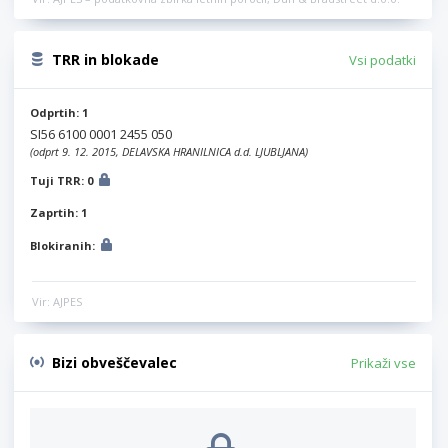
TRR in blokade
Vsi podatki
Odprtih: 1
SI56 6100 0001 2455 050
(odprt 9. 12. 2015, DELAVSKA HRANILNICA d.d. LJUBLJANA)
Tuji TRR: 0
Zaprtih: 1
Blokiranih:
Vir: AJPES
Bizi obveščevalec
Prikaži vse