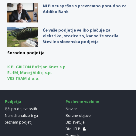
NLB neuspešna s prevzemno ponudbo za
Addiko Bank
Če vaše podjetje veliko plačuje za
elektriko, storite to, kar so že storila
številna slovenska podjetja
Sorodna podjetja
K.B. GRIFON Boštjan Knez s.p.
EL-IM, Matej Vidic, s.p.
VRS TEAM d.o.o.
Podjetja
Poslovne vsebine
Išči po dejavnostih
Novice
Naredi analizo trga
Borzne objave
Seznam podjetij
Bizi svetuje
BiziHELP
Dogodki