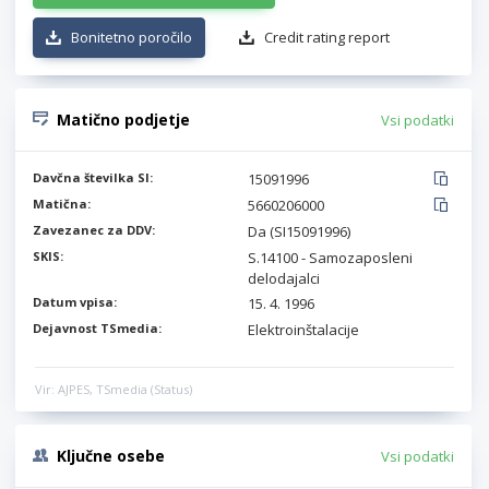
Bonitetno poročilo
Credit rating report
Matično podjetje
Vsi podatki
Davčna številka SI:
15091996
Matična:
5660206000
Zavezanec za DDV:
Da (SI15091996)
SKIS:
S.14100 - Samozaposleni
delodajalci
Datum vpisa:
15. 4. 1996
Dejavnost TSmedia:
Elektroinštalacije
Vir: AJPES, TSmedia (Status)
Ključne osebe
Vsi podatki