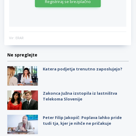
Registriraj se brezplačno
Vir: ERAR
Ne spreglejte
Katera podjetja trenutno zaposlujejo?
Zakonca Južna izstopila iz lastništva
Telekoma Slovenije
Peter Filip Jakopič: Poplava lahko pride
tudi tja, kjer je nihče ne pričakuje