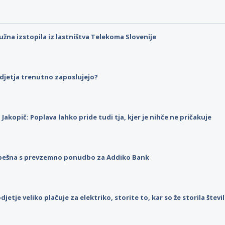
užna izstopila iz lastništva Telekoma Slovenije
djetja trenutno zaposlujejo?
p Jakopič: Poplava lahko pride tudi tja, kjer je nihče ne pričakuje
pešna s prevzemno ponudbo za Addiko Bank
djetje veliko plačuje za elektriko, storite to, kar so že storila štev