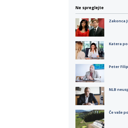
Ne spreglejte
Zakonca J
Katera po
Peter Fili
NLB neus
Če vaše po