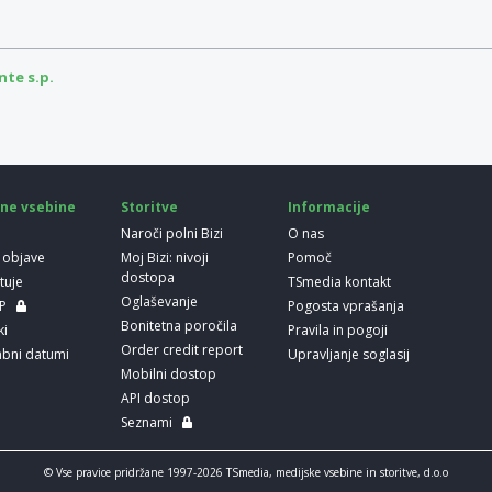
te s.p.
ne vsebine
Storitve
Informacije
Naroči polni Bizi
O nas
 objave
Moj Bizi: nivoji
Pomoč
dostopa
etuje
TSmedia kontakt
Oglaševanje
LP
Pogosta vprašanja
Bonitetna poročila
ki
Pravila in pogoji
Order credit report
bni datumi
Upravljanje soglasij
Mobilni dostop
API dostop
Seznami
© Vse pravice pridržane 1997-2026 TSmedia, medijske vsebine in storitve, d.o.o