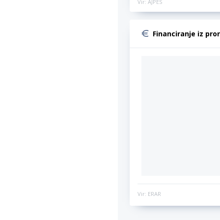
Vir: AJPES
Financiranje iz pro
Vir: ERAR