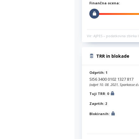
Finančna ocena:
Vir: AJPES – podatkovna zbirka l
TRR in blokade
Odprtih: 1
SI56 3400 0102 1327 817
(odprt 10. 08. 2021, Sparkasse d.
Tuji TRR: 0
Zaprtih: 2
Blokiranih: