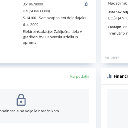
3519678000
Da (SI36633399)
Ustanovitelj
S.14100 - Samozaposleni delodajalci
6. 4. 2009
Zastopniki:
Elektroinštalacije; Zaključna dela v
gradbeništvu; Kovinski izdelki in
oprema
Vir: AJPES
Finanč
Vsi podatki
onalnost je na voljo le naročnikom.