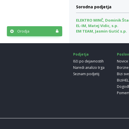
Sorodna podjetja
ELEKTRO MINČ, Dominik Štan
EL-IM, Matej Vidic, s.p.
Orodja
EM TEAM, Jasmin Gutić s.p.
Podjetja
Poslov
Išči po dejavnostih
Novice
Naredi analizo trga
Borzne
Seznam podjetij
Bizi sv
BiziHE
Dogod
Pomem