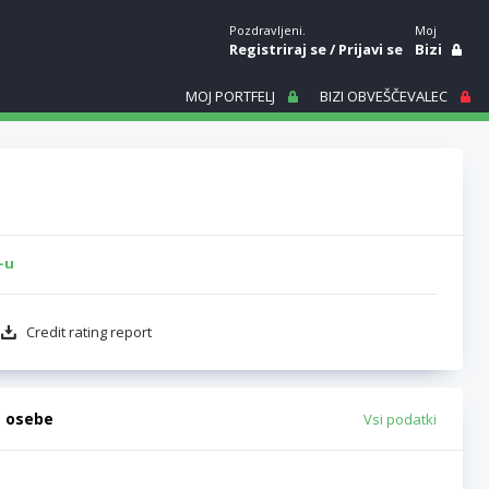
Pozdravljeni.
Moj
Registriraj se
/
Prijavi se
Bizi
MOJ PORTFELJ
BIZI OBVEŠČEVALEC
-u
Credit rating report
e osebe
Vsi podatki