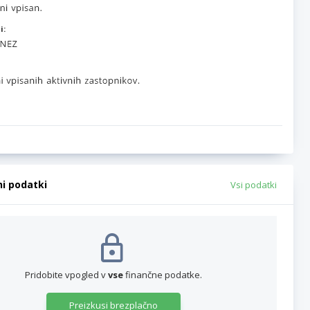
i:
ni podatki
Vsi podatki
Pridobite vpogled v
vse
finančne podatke.
Preizkusi brezplačno