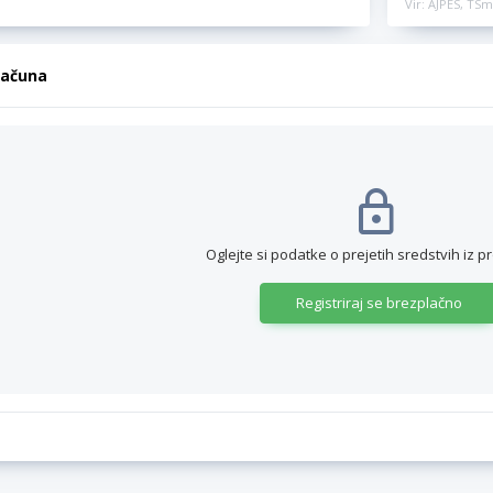
Vir: AJPES, TSm
računa
Oglejte si podatke o prejetih sredstvih iz p
Registriraj se brezplačno