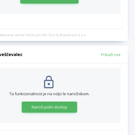
datkovna zbirka letnih poročil, Dun & Bradstreet d.o.o.
bveščevalec
Prikaži vse
Ta funkcionalnost je na voljo le naročnikom.
Naroči polni dostop