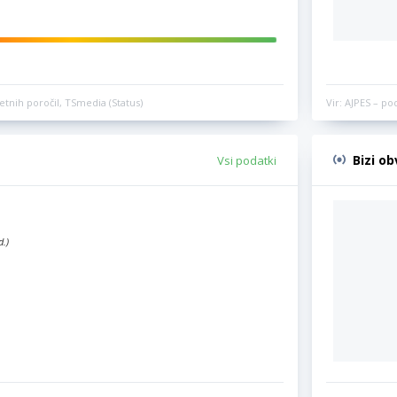
etnih poročil, TSmedia (Status)
Vir: AJPES – po
Bizi o
Vsi podatki
d.)