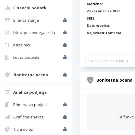
Matična:
Finančni podatki
Zavezanec za DDV:
SKIS:
Bilanca stanja
Datum vpisa:
Izkaz poslovnega izida
Dejavnost TSmedia:
Kazalniki
Letna poročila
Vir: AJPES, TSmedia (Status)
Bonitetna ocena
Bonitetna ocena
Analiza podjetja
Primerjava podjetij
Grafična analiza
Ta funkci
Tržni delež