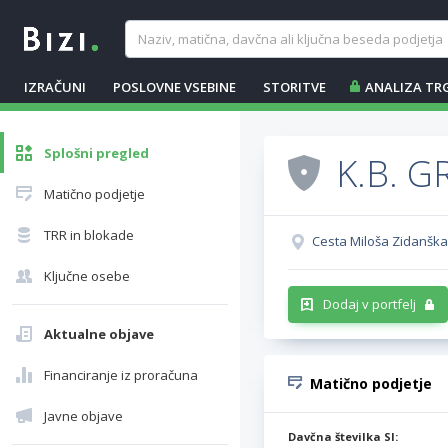
IZRAČUNI
POSLOVNE VSEBINE
STORITVE
ANALIZA TR
Splošni pregled
K.B. G
Matično podjetje
TRR in blokade
Cesta Miloša Zidanška 
Ključne osebe
Dodaj v portfelj
Aktualne objave
Financiranje iz proračuna
Matično podjetje
Javne objave
Davčna številka SI: