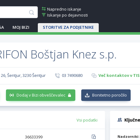
Napredno iskanje
Iskanje po dejavnosti
GA
MOJ BIZI
STORITVE ZA PODJETNIKE
RIFON Boštjan Knez s.p.
26, Šentjur, 3230 Šentjur
03 7490680
Več kontaktov v TIS
Dodaj v Bizi obveščevalec
Bonitetno poročilo
Ključn
Vsi podatki
36633399
Nadzorniki: