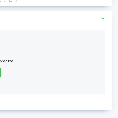
edia (Status)
Več
roračuna.