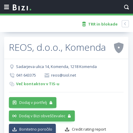
TRR in blokade
REOS, d.o.o., Komenda
Sadarjeva ulica 14, Komenda, 1218 Komenda
041 643375
reos@siol.net
Več kontaktov v TIS-u
Dodaj v portfelj
Dodaj v Bizi obveščevalec
Bonitetno poročilo
Credit rating report