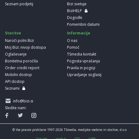
Seznam podjetij
Bizi svetuje
BiziHELP
Dogodki
Pomembni datumi
Storitve
Informacije
Naroči polni Bizi
O nas
Moj Bizi: nivoji dostopa
Pomoč
Oglaševanje
TSmedia kontakt
Bonitetna poročila
Pogosta vprašanja
Order credit report
Pravila in pogoji
Mobilni dostop
Upravljanje soglasij
API dostop
Seznami
info@bizi.si
Sledite nam:
© Vse pravice pridržane 1997-2026 TSmedia, medijske vsebine in storitve, d.o.o
Siol.net
najdi.si
iTIS
1188