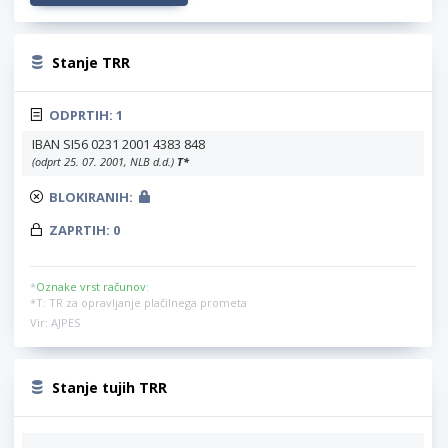
Stanje TRR
ODPRTIH:
1
IBAN SI56 0231 2001 4383 848
(odprt 25. 07. 2001, NLB d.d.)
T
*
BLOKIRANIH:
ZAPRTIH:
0
*
Oznake vrst računov
:
*T: TR za opravljanje plačilnega prometa
Vir: AJPES
Stanje tujih TRR