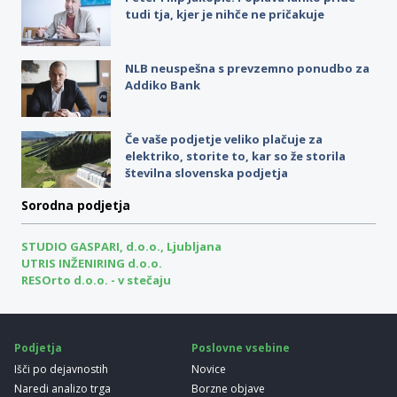
tudi tja, kjer je nihče ne pričakuje
NLB neuspešna s prevzemno ponudbo za
Addiko Bank
Če vaše podjetje veliko plačuje za
elektriko, storite to, kar so že storila
številna slovenska podjetja
Sorodna podjetja
STUDIO GASPARI, d.o.o., Ljubljana
UTRIS INŽENIRING d.o.o.
RESOrto d.o.o. - v stečaju
Podjetja
Poslovne vsebine
Išči po dejavnostih
Novice
Naredi analizo trga
Borzne objave