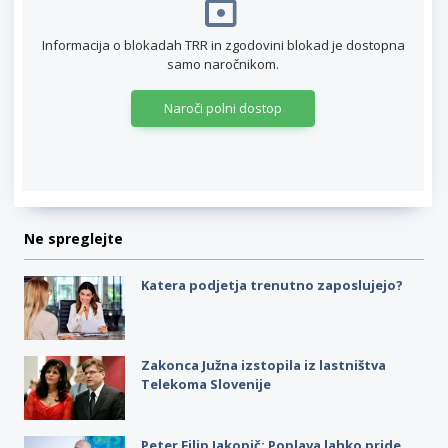
Informacija o blokadah TRR in zgodovini blokad je dostopna
samo naročnikom.
Naroči polni dostop
Ne spreglejte
Katera podjetja trenutno zaposlujejo?
Zakonca Južna izstopila iz lastništva
Telekoma Slovenije
Peter Filip Jakopič: Poplava lahko pride