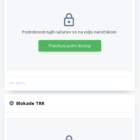
Podrobnosti tujih računov so na voljo naročnikom.
Preizkusi polni dostop
Vir: AJPES
Blokade TRR