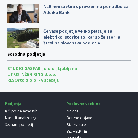
NLB neuspešna s prevzemno ponudbo za
Addiko Bank
Če vaše podjetje veliko plačuje za
elektriko, storite to, kar so že storila
številna slovenska podjetja
Sorodna podjetja
STUDIO GASPARI, d.o.o., Ljubljana
UTRIS INŽENIRING d.o.o.
RESOrto d.o.o. - v stečaju
Podjetja
Poslovne vsebine
Išči po dejavnostih
Novice
Naredi analizo trga
Borzne objave
Seznam podjetij
Bizi svetuje
BiziHELP