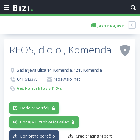
Javne objave
REOS, d.o.o., Komenda
Sadarjeva ulica 14, Komenda, 1218 Komenda
041 643375
reos@siol.net
Več kontaktov v TIS-u
Dodaj v portfelj
Dodaj v Bizi obveščevalec
Bonitetno poročilo
Credit rating report