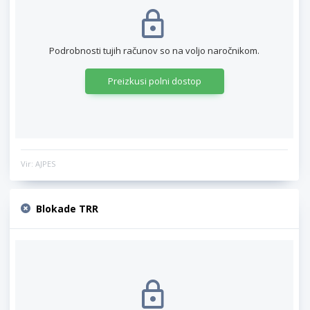
Podrobnosti tujih računov so na voljo naročnikom.
Preizkusi polni dostop
Vir: AJPES
Blokade TRR