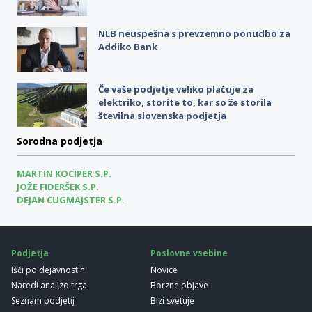
NLB neuspešna s prevzemno ponudbo za
Addiko Bank
Če vaše podjetje veliko plačuje za
elektriko, storite to, kar so že storila
številna slovenska podjetja
Sorodna podjetja
MARTIN KOCIPER S.P.
JOŽE FIDERŠEK S.P.
DEJAN CUGMAJSTER S.P.
Podjetja
Poslovne vsebine
Išči po dejavnostih
Novice
Naredi analizo trga
Borzne objave
Seznam podjetij
Bizi svetuje