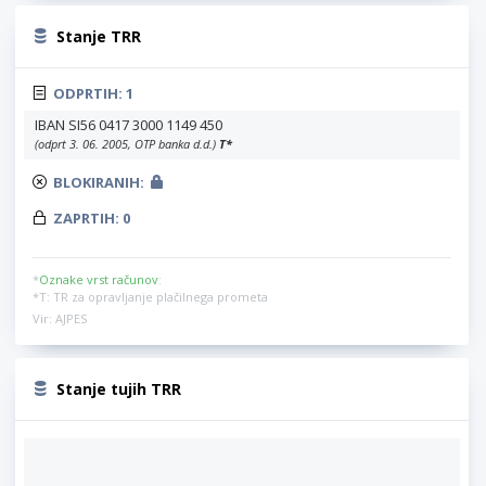
Stanje TRR
ODPRTIH:
1
IBAN SI56 0417 3000 1149 450
(odprt 3. 06. 2005, OTP banka d.d.)
T
*
BLOKIRANIH:
ZAPRTIH:
0
*
Oznake vrst računov
:
*T: TR za opravljanje plačilnega prometa
Vir: AJPES
Stanje tujih TRR