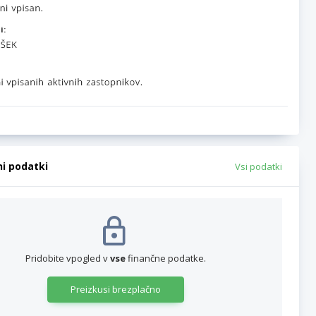
i:
ni podatki
Vsi podatki
Pridobite vpogled v
vse
finančne podatke.
Preizkusi brezplačno