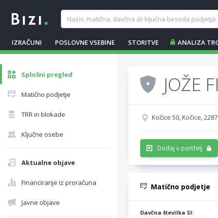
IZRAČUNI
POSLOVNE VSEBINE
STORITVE
ANALIZA TR
Splošni pregled
JOŽE F
Matično podjetje
TRR in blokade
Kočice 50, Kočice, 2287
Ključne osebe
Dodaj v portfelj
Aktualne objave
Financiranje iz proračuna
Matično podjetje
Javne objave
Davčna številka SI: