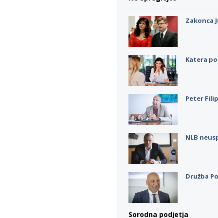
Zakonca J
Katera po
Peter Fili
NLB neus
Družba Po
Sorodna podjetja