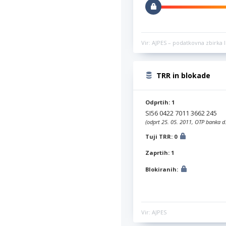
Vir: AJPES – podatkovna zbirka l
TRR in blokade
Odprtih: 1
SI56 0422 7011 3662 245
(odprt 25. 05. 2011, OTP banka d.
Tuji TRR: 0
Zaprtih: 1
Blokiranih:
Vir: AJPES