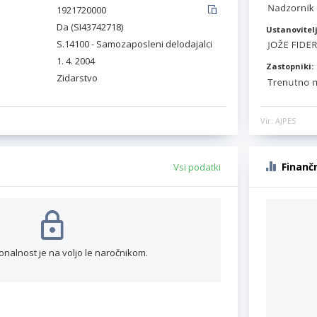
1921720000
Da (SI43742718)
Ustanovitelj
S.14100 - Samozaposleni delodajalci
1. 4. 2004
Zastopniki:
Zidarstvo
Vir: AJPES
Finanč
Vsi podatki
onalnost je na voljo le naročnikom.