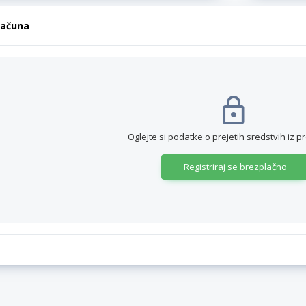
računa
Oglejte si podatke o prejetih sredstvih iz p
Registriraj se brezplačno