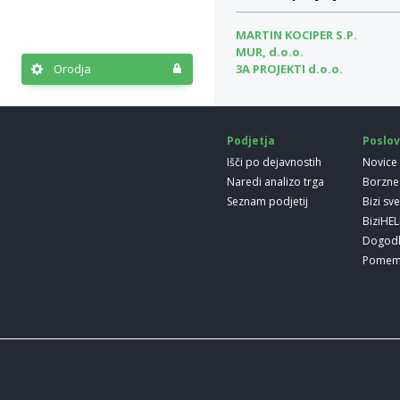
MARTIN KOCIPER S.P.
MUR, d.o.o.
3A PROJEKTI d.o.o.
Orodja
Podjetja
Poslov
Išči po dejavnostih
Novice
Naredi analizo trga
Borzne
Seznam podjetij
Bizi sv
BiziHE
Dogod
Pomem