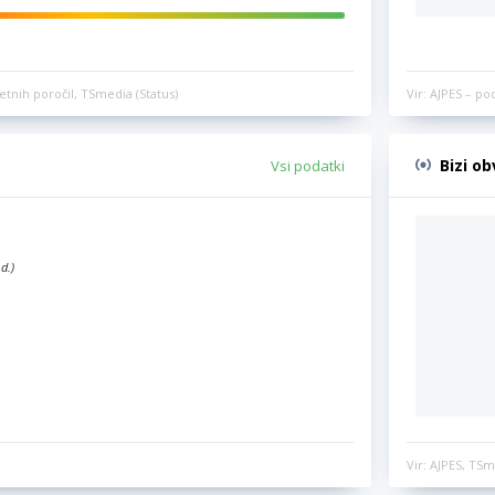
etnih poročil, TSmedia (Status)
Vir: AJPES – po
Bizi o
Vsi podatki
d.)
Vir: AJPES, TSm