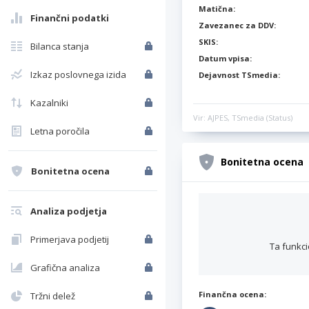
Matična:
Finančni podatki
Zavezanec za DDV:
SKIS:
Bilanca stanja
Datum vpisa:
Izkaz poslovnega izida
Dejavnost TSmedia:
Kazalniki
Vir: AJPES, TSmedia (Status)
Letna poročila
Bonitetna ocena
Bonitetna ocena
Analiza podjetja
Primerjava podjetij
Ta funkci
Grafična analiza
Finančna ocena:
Tržni delež