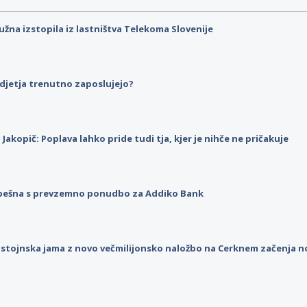
užna izstopila iz lastništva Telekoma Slovenije
djetja trenutno zaposlujejo?
p Jakopič: Poplava lahko pride tudi tja, kjer je nihče ne pričakuje
pešna s prevzemno ponudbo za Addiko Bank
stojnska jama z novo večmilijonsko naložbo na Cerknem začenja 