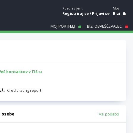
Pozdravljeni.
Moj
Registriraj se
/
Prijavi se
Bizi
MOJ PORTFELJ
BIZI OBVEŠČEVALEC
Več kontaktov v TIS-u
Credit rating report
e osebe
Vsi podatki