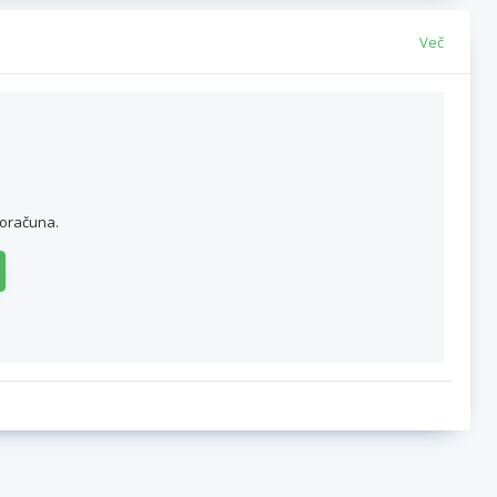
Več
roračuna.