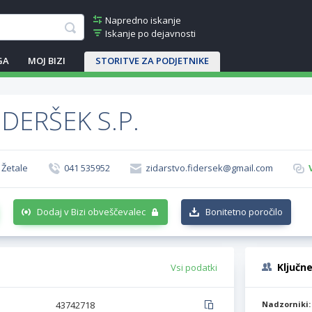
Napredno iskanje
Iskanje po dejavnosti
GA
MOJ BIZI
STORITVE ZA PODJETNIKE
IDERŠEK S.P.
 Žetale
041 535952
zidarstvo.fidersek@gmail.com
Dodaj v Bizi obveščevalec
Bonitetno poročilo
Ključn
Vsi podatki
43742718
Nadzorniki: