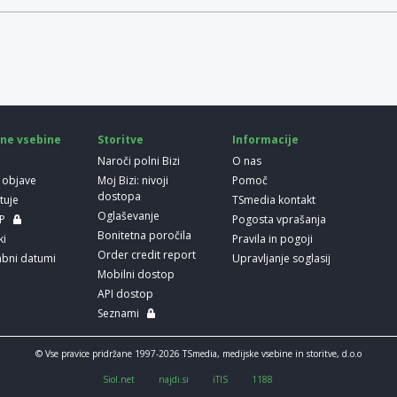
ne vsebine
Storitve
Informacije
Naroči polni Bizi
O nas
 objave
Moj Bizi: nivoji
Pomoč
dostopa
etuje
TSmedia kontakt
Oglaševanje
LP
Pogosta vprašanja
Bonitetna poročila
ki
Pravila in pogoji
Order credit report
bni datumi
Upravljanje soglasij
Mobilni dostop
API dostop
Seznami
© Vse pravice pridržane 1997-2026 TSmedia, medijske vsebine in storitve, d.o.o
Siol.net
najdi.si
iTIS
1188