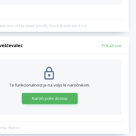
datkovna zbirka letnih poročil, Dun & Bradstreet d.o.o.
bveščevalec
Prikaži vse
Ta funkcionalnost je na voljo le naročnikom.
Naroči polni dostop
edia (Status)