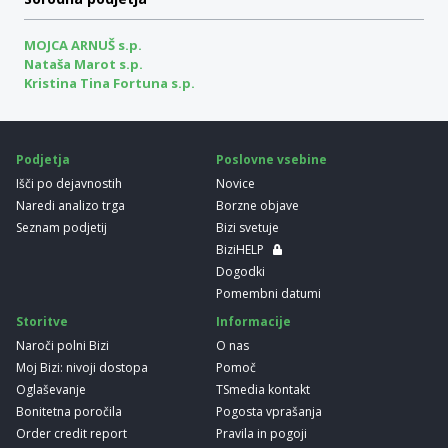
MOJCA ARNUŠ s.p.
Nataša Marot s.p.
Kristina Tina Fortuna s.p.
Podjetja
Poslovne vsebine
Išči po dejavnostih
Novice
Naredi analizo trga
Borzne objave
Seznam podjetij
Bizi svetuje
BiziHELP
Dogodki
Pomembni datumi
Storitve
Informacije
Naroči polni Bizi
O nas
Moj Bizi: nivoji dostopa
Pomoč
Oglaševanje
TSmedia kontakt
Bonitetna poročila
Pogosta vprašanja
Order credit report
Pravila in pogoji