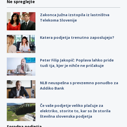
Ne spreglejte
Zakonca Južna izstopila iz lastništva
Telekoma Slovenije
Katera podjetja trenutno zaposlujejo?
Peter Filip Jakopič: Poplava lahko pride
tudi tja, kjer je nihče ne pričakuje
NLB neuspešna s prevzemno ponudbo za
Addiko Bank
Če vaše podjetje veliko plačuje za
elektriko, storite to, kar so že storila
številna slovenska podjetja
Sorodna podjetja