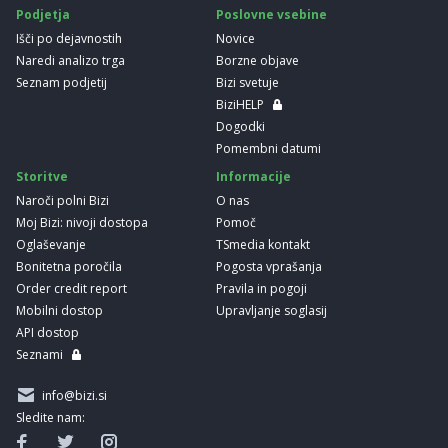
Podjetja
Poslovne vsebine
Išči po dejavnostih
Novice
Naredi analizo trga
Borzne objave
Seznam podjetij
Bizi svetuje
BiziHELP
Dogodki
Pomembni datumi
Storitve
Informacije
Naroči polni Bizi
O nas
Moj Bizi: nivoji dostopa
Pomoč
Oglaševanje
TSmedia kontakt
Bonitetna poročila
Pogosta vprašanja
Order credit report
Pravila in pogoji
Mobilni dostop
Upravljanje soglasij
API dostop
Seznami
info@bizi.si
Sledite nam: