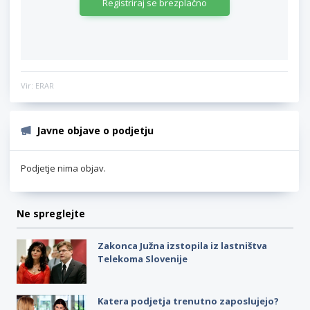
Registriraj se brezplačno
Vir: ERAR
Javne objave o podjetju
Podjetje nima objav.
Ne spreglejte
Zakonca Južna izstopila iz lastništva
Telekoma Slovenije
Katera podjetja trenutno zaposlujejo?