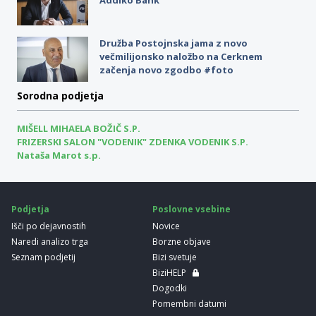
Družba Postojnska jama z novo
večmilijonsko naložbo na Cerknem
začenja novo zgodbo #foto
Sorodna podjetja
MIŠELL MIHAELA BOŽIČ S.P.
FRIZERSKI SALON "VODENIK" ZDENKA VODENIK S.P.
Nataša Marot s.p.
Podjetja
Poslovne vsebine
Išči po dejavnostih
Novice
Naredi analizo trga
Borzne objave
Seznam podjetij
Bizi svetuje
BiziHELP
Dogodki
Pomembni datumi