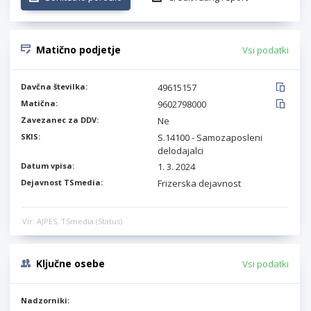
Matično podjetje
Vsi podatki
Davčna številka:
49615157
Matična:
9602798000
Zavezanec za DDV:
Ne
SKIS:
S.14100 - Samozaposleni
delodajalci
Datum vpisa:
1. 3. 2024
Dejavnost TSmedia:
Frizerska dejavnost
Vir: AJPES, TSmedia (Status)
Ključne osebe
Vsi podatki
Nadzorniki: