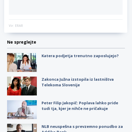
Vir: ERAR
Ne spreglejte
Katera podjetja trenutno zaposlujejo?
Zakonca Južna izstopila iz lastništva
Telekoma Slovenije
Peter Filip Jakopič: Poplava lahko pride
tudi tja, kjer je nihče ne pričakuje
NLB neuspešna s prevzemno ponudbo za
Addiko Bank