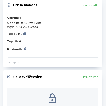
TRR in blokade
Vsi podatki
Odprtih: 1
SI56 6100 0002 8954 750
(odprt 25. 03. 2024, DH d.d.)
Tuji TRR: 0
Zaprtih: 0
Blokiranih:
Vir: AJPES
Bizi obveščevalec
Prikaži vse