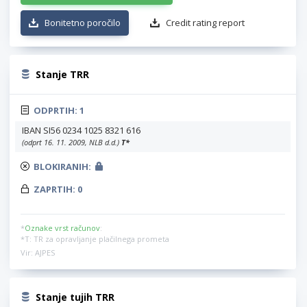
Bonitetno poročilo
Credit rating report
Stanje TRR
ODPRTIH:
1
IBAN SI56 0234 1025 8321 616
(odprt 16. 11. 2009, NLB d.d.)
T
*
BLOKIRANIH:
ZAPRTIH:
0
*
Oznake vrst računov
:
*T: TR za opravljanje plačilnega prometa
Vir: AJPES
Stanje tujih TRR