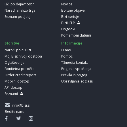
Išči po dejavnostih
Novice
Naredi analizo trga
Borzne objave
Seznam podjetij
Bizi svetuje
BiziHELP
Dogodki
Pomembni datumi
Storitve
Informacije
Naroči polni Bizi
O nas
Moj Bizi: nivoji dostopa
Pomoč
Oglaševanje
TSmedia kontakt
Bonitetna poročila
Pogosta vprašanja
Order credit report
Pravila in pogoji
Mobilni dostop
Upravljanje soglasij
API dostop
Seznami
info@bizi.si
Sledite nam: