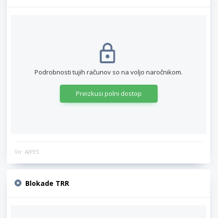
Podrobnosti tujih računov so na voljo naročnikom.
Preizkusi polni dostop
Vir: AJPES
Blokade TRR