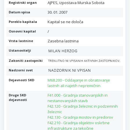
AJPES, izpostava Murska Sobota
Registrski organ
30. 01. 2007
Datum vpisa
Kapital se ne določa
Poreklo kapitala
/
Osnovni kapital
Zasebna lastnina
Vrsta lastnine
Ustanovitelji
Zakoniti zastopniki
Nadzorni svet
M68.200 - Oddajanje in obratovanje
Dejavnosti SKD
lastnih ali najetih nepremičnin
F41.000 - Gradnja stanovanjskih in
Druge SKD
dejavnosti
nestanovanjskih stavb
F42.120 - Gradnja železnic in podzemnih
železnic
F42.130 - Gradnja mostov in predorov
F42.210 - Gradnja objektov oskrbne
infrastrukture za tekočine