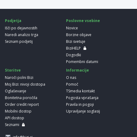
Podjetja
Poslovne vsebine
Išči po dejavnostih
Novice
Naredi analizo trga
Borzne objave
Seznam podjetij
Bizi svetuje
BiziHELP
Dogodki
Pomembni datumi
Storitve
Informacije
Naroči polni Bizi
O nas
Moj Bizi: nivoji dostopa
Pomoč
Oglaševanje
TSmedia kontakt
Bonitetna poročila
Pogosta vprašanja
Order credit report
Pravila in pogoji
Mobilni dostop
Upravljanje soglasij
API dostop
Seznami