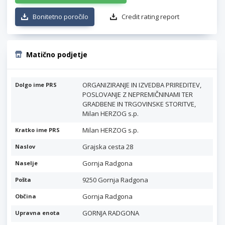
Bonitetno poročilo
Credit rating report
Matično podjetje
ORGANIZIRANJE IN IZVEDBA PRIREDITEV,
Dolgo ime PRS
POSLOVANJE Z NEPREMIČNINAMI TER
GRADBENE IN TRGOVINSKE STORITVE,
Milan HERZOG s.p.
Milan HERZOG s.p.
Kratko ime PRS
Grajska cesta 28
Naslov
Gornja Radgona
Naselje
9250 Gornja Radgona
Pošta
Gornja Radgona
Občina
GORNJA RADGONA
Upravna enota