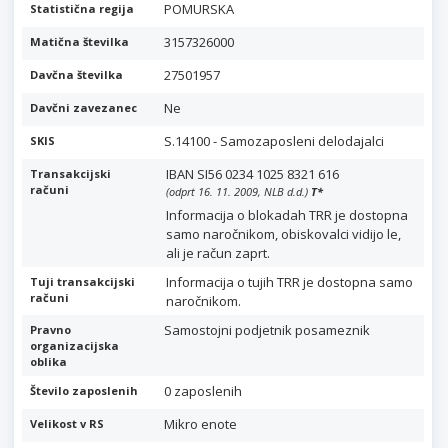
POMURSKA
Statistična regija
3157326000
Matična številka
27501957
Davčna številka
Ne
Davčni zavezanec
S.14100 - Samozaposleni delodajalci
SKIS
IBAN SI56 0234 1025 8321 616
Transakcijski
računi
(odprt 16. 11. 2009, NLB d.d.)
T
*
Informacija o blokadah TRR je dostopna
samo naročnikom, obiskovalci vidijo le,
ali je račun zaprt.
Informacija o tujih TRR je dostopna samo
Tuji transakcijski
računi
naročnikom.
Samostojni podjetnik posameznik
Pravno
organizacijska
oblika
0 zaposlenih
Število zaposlenih
Mikro enote
Velikost v RS