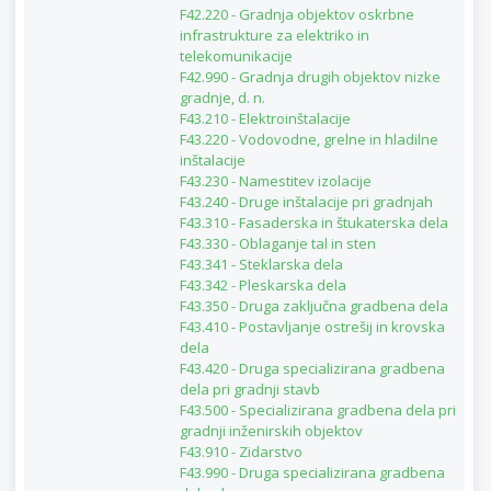
F42.220 - Gradnja objektov oskrbne
infrastrukture za elektriko in
telekomunikacije
F42.990 - Gradnja drugih objektov nizke
gradnje, d. n.
F43.210 - Elektroinštalacije
F43.220 - Vodovodne, grelne in hladilne
inštalacije
F43.230 - Namestitev izolacije
F43.240 - Druge inštalacije pri gradnjah
F43.310 - Fasaderska in štukaterska dela
F43.330 - Oblaganje tal in sten
F43.341 - Steklarska dela
F43.342 - Pleskarska dela
F43.350 - Druga zaključna gradbena dela
F43.410 - Postavljanje ostrešij in krovska
dela
F43.420 - Druga specializirana gradbena
dela pri gradnji stavb
F43.500 - Specializirana gradbena dela pri
gradnji inženirskih objektov
F43.910 - Zidarstvo
F43.990 - Druga specializirana gradbena