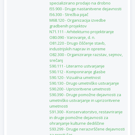
specializirano prodajo na drobno
I55.900 - Druge nastanitvene dejavnosti
I56.300 - Strežba pijač
M68.120 - Organizacija izvedbe
gradbenih projektov
N71.111 - Arhitekturno projektiranje
O80.090 - Varovanje, d. n.
O81.220 - Drugo čiščenje stavb,
industrijskih naprav in opreme
O82.300 - Organiziranje razstav, sejmov,
srečanj
S90.111 - Literarno ustvarjanje
S90.112 - Komponiranje glasbe
S90.120 - Vizualna umetnost
S90.130 - Drugo umetniško ustvarjanje
S90.200 - Uprizoritvene umetnosti
S90.390 - Druge pomožne dejavnosti za
umetniško ustvarjanje in uprizoritvene
umetnosti
S91.300 - Konservatorstvo, restavriranje
in druge pomožne dejavnosti za
ohranjanje kulturne dediščine
S93.299 - Drugje nerazvrščene dejavnosti
za prosti čas