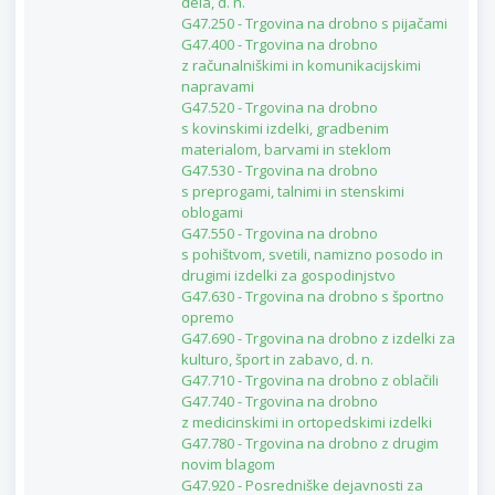
dela, d. n.
G47.250 - Trgovina na drobno s pijačami
G47.400 - Trgovina na drobno
z računalniškimi in komunikacijskimi
napravami
G47.520 - Trgovina na drobno
s kovinskimi izdelki, gradbenim
materialom, barvami in steklom
G47.530 - Trgovina na drobno
s preprogami, talnimi in stenskimi
oblogami
G47.550 - Trgovina na drobno
s pohištvom, svetili, namizno posodo in
drugimi izdelki za gospodinjstvo
G47.630 - Trgovina na drobno s športno
opremo
G47.690 - Trgovina na drobno z izdelki za
kulturo, šport in zabavo, d. n.
G47.710 - Trgovina na drobno z oblačili
G47.740 - Trgovina na drobno
z medicinskimi in ortopedskimi izdelki
G47.780 - Trgovina na drobno z drugim
novim blagom
G47.920 - Posredniške dejavnosti za