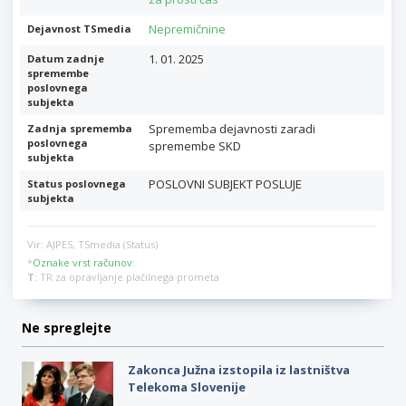
Nepremičnine
Dejavnost TSmedia
1. 01. 2025
Datum zadnje
spremembe
poslovnega
subjekta
Sprememba dejavnosti zaradi
Zadnja sprememba
poslovnega
spremembe SKD
subjekta
POSLOVNI SUBJEKT POSLUJE
Status poslovnega
subjekta
Vir: AJPES, TSmedia (Status)
*
Oznake vrst računov
:
T
: TR za opravljanje plačilnega prometa
Ne spreglejte
Zakonca Južna izstopila iz lastništva
Telekoma Slovenije