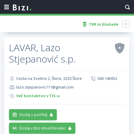
TRR in blokade
LAVAR, Lazo
Stjepanović s.p.
Cesta na Svetino 2, Štore, 3220 Štore
040 146952
lazo.stjepanovic111@gmail.com
Več kontaktov v TIS-u
Dodaj v portfelj
Dodaj v Bizi obveščevalec