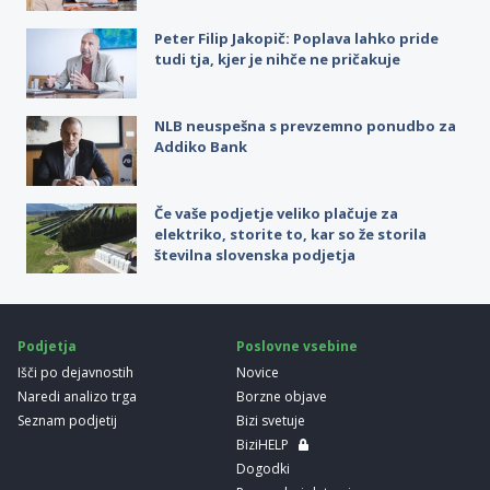
Peter Filip Jakopič: Poplava lahko pride
tudi tja, kjer je nihče ne pričakuje
NLB neuspešna s prevzemno ponudbo za
Addiko Bank
Če vaše podjetje veliko plačuje za
elektriko, storite to, kar so že storila
številna slovenska podjetja
Podjetja
Poslovne vsebine
Išči po dejavnostih
Novice
Naredi analizo trga
Borzne objave
Seznam podjetij
Bizi svetuje
BiziHELP
Dogodki