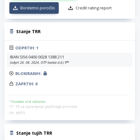
Bonitetno poročilo
Credit rating report
Stanje TRR
ODPRTIH:
1
IBAN SI56 0400 0028 1388 211
(odprt 26. 08. 2024, OTP banka d.d.)
T
*
BLOKIRANIH:
ZAPRTIH:
0
*
Oznake vrst računov
:
*T: TR za opravljanje plačilnega prometa
Vir: AJPES
Stanje tujih TRR