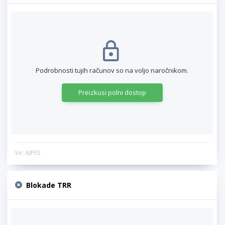
Podrobnosti tujih računov so na voljo naročnikom.
Preizkusi polni dostop
Vir: AJPES
Blokade TRR