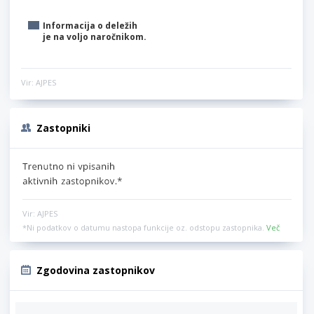
Informacija o deležih
je na voljo naročnikom.
Vir: AJPES
Zastopniki
Vir: AJPES
*Ni podatkov o datumu nastopa funkcije oz. odstopu zastopnika.
Več
Zgodovina zastopnikov