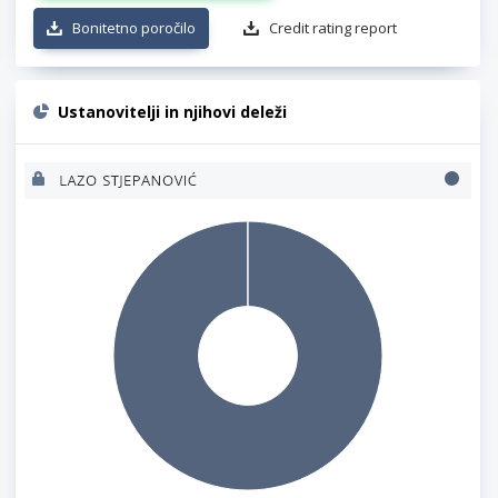
Bonitetno poročilo
Credit rating report
Ustanovitelji in njihovi deleži