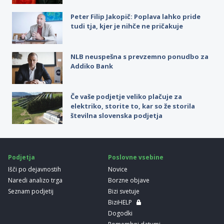
Peter Filip Jakopič: Poplava lahko pride
tudi tja, kjer je nihče ne pričakuje
NLB neuspešna s prevzemno ponudbo za
Addiko Bank
Če vaše podjetje veliko plačuje za
elektriko, storite to, kar so že storila
številna slovenska podjetja
Podjetja
Poslovne vsebine
Išči po dejavnostih
Novice
Naredi analizo trga
Borzne objave
Seznam podjetij
Bizi svetuje
BiziHELP
Dogodki