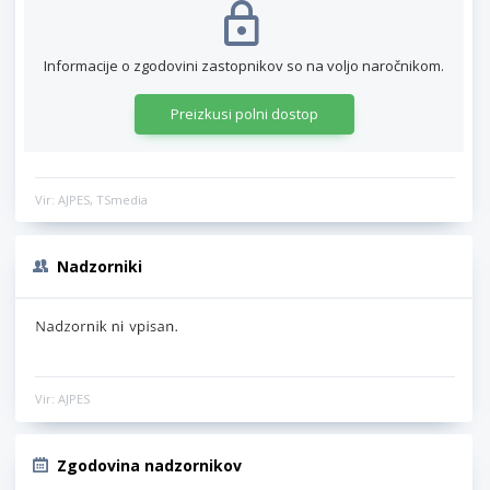
Informacije o zgodovini zastopnikov so na voljo naročnikom.
Preizkusi polni dostop
Vir: AJPES, TSmedia
Nadzorniki
Vir: AJPES
Zgodovina nadzornikov