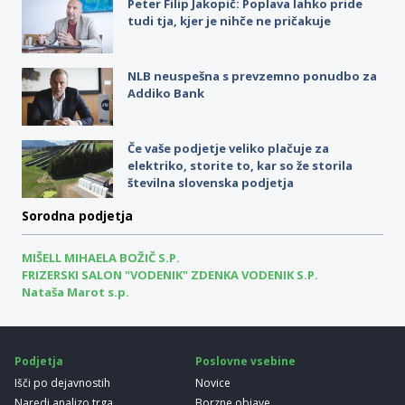
Peter Filip Jakopič: Poplava lahko pride
tudi tja, kjer je nihče ne pričakuje
NLB neuspešna s prevzemno ponudbo za
Addiko Bank
Če vaše podjetje veliko plačuje za
elektriko, storite to, kar so že storila
številna slovenska podjetja
Sorodna podjetja
MIŠELL MIHAELA BOŽIČ S.P.
FRIZERSKI SALON "VODENIK" ZDENKA VODENIK S.P.
Nataša Marot s.p.
Podjetja
Poslovne vsebine
Išči po dejavnostih
Novice
Naredi analizo trga
Borzne objave