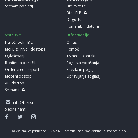
Seznam podjetij
Bizi svetuje
BiziHELP
Dogodki
Pomembni datumi
Storitve
Informacije
Naroči polni Bizi
O nas
Moj Bizi: nivoji dostopa
Pomoč
Oglaševanje
TSmedia kontakt
Bonitetna poročila
Pogosta vprašanja
Order credit report
Pravila in pogoji
Mobilni dostop
Upravljanje soglasij
API dostop
Seznami
info@bizi.si
Sledite nam:
© Vse pravice pridržane 1997-2026 TSmedia, medijske vsebine in storitve, d.o.o