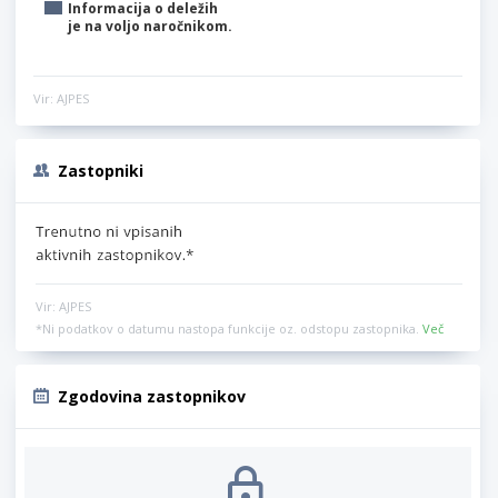
Informacija o deležih
je na voljo naročnikom.
Vir: AJPES
Zastopniki
Vir: AJPES
*Ni podatkov o datumu nastopa funkcije oz. odstopu zastopnika.
Več
Zgodovina zastopnikov