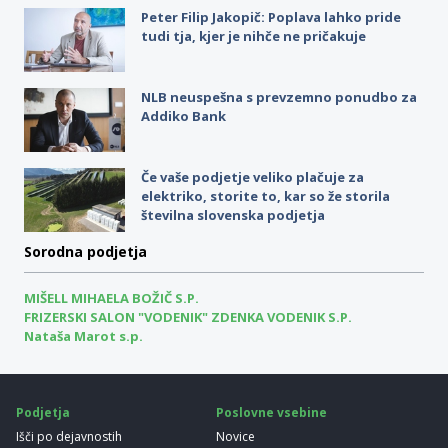
Peter Filip Jakopič: Poplava lahko pride
tudi tja, kjer je nihče ne pričakuje
NLB neuspešna s prevzemno ponudbo za
Addiko Bank
Če vaše podjetje veliko plačuje za
elektriko, storite to, kar so že storila
številna slovenska podjetja
Sorodna podjetja
MIŠELL MIHAELA BOŽIČ S.P.
FRIZERSKI SALON "VODENIK" ZDENKA VODENIK S.P.
Nataša Marot s.p.
Podjetja
Poslovne vsebine
Išči po dejavnostih
Novice