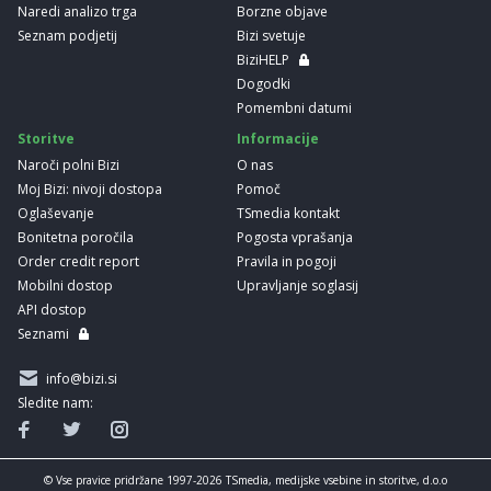
Naredi analizo trga
Borzne objave
Seznam podjetij
Bizi svetuje
BiziHELP
Dogodki
Pomembni datumi
Storitve
Informacije
Naroči polni Bizi
O nas
Moj Bizi: nivoji dostopa
Pomoč
Oglaševanje
TSmedia kontakt
Bonitetna poročila
Pogosta vprašanja
Order credit report
Pravila in pogoji
Mobilni dostop
Upravljanje soglasij
API dostop
Seznami
info@bizi.si
Sledite nam:
© Vse pravice pridržane 1997-2026 TSmedia, medijske vsebine in storitve, d.o.o