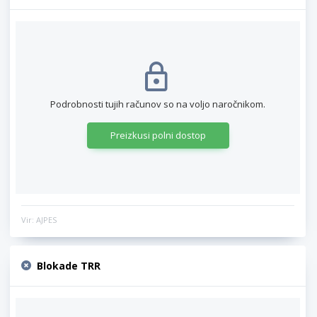
Podrobnosti tujih računov so na voljo naročnikom.
Preizkusi polni dostop
Vir: AJPES
Blokade TRR