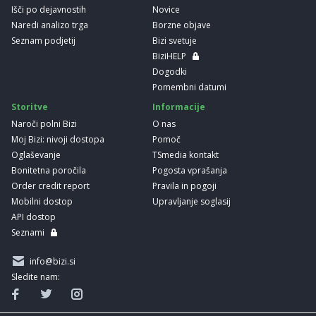
Išči po dejavnostih
Novice
Naredi analizo trga
Borzne objave
Seznam podjetij
Bizi svetuje
BiziHELP
Dogodki
Pomembni datumi
Storitve
Informacije
Naroči polni Bizi
O nas
Moj Bizi: nivoji dostopa
Pomoč
Oglaševanje
TSmedia kontakt
Bonitetna poročila
Pogosta vprašanja
Order credit report
Pravila in pogoji
Mobilni dostop
Upravljanje soglasij
API dostop
Seznami
info@bizi.si
Sledite nam: