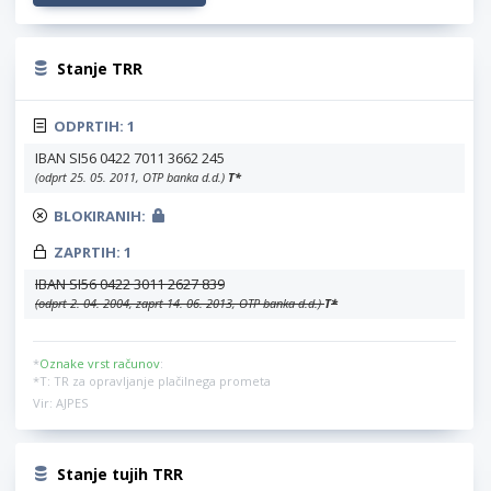
Stanje TRR
ODPRTIH:
1
IBAN SI56 0422 7011 3662 245
(odprt 25. 05. 2011, OTP banka d.d.)
T
*
BLOKIRANIH:
ZAPRTIH:
1
IBAN SI56 0422 3011 2627 839
(odprt 2. 04. 2004, zaprt 14. 06. 2013, OTP banka d.d.)
T
*
*
Oznake vrst računov
:
*T: TR za opravljanje plačilnega prometa
Vir: AJPES
Stanje tujih TRR