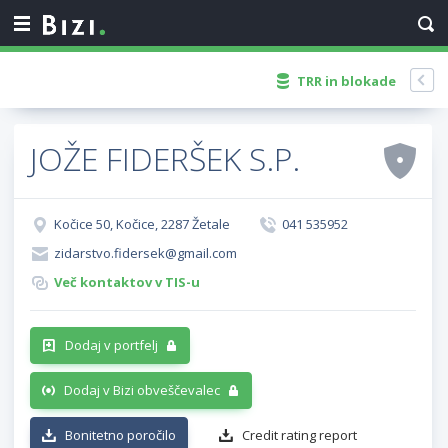
TRR in blokade
JOŽE FIDERŠEK S.P.
Kočice 50, Kočice, 2287 Žetale
041 535952
zidarstvo.fidersek@gmail.com
Več kontaktov v TIS-u
Dodaj v portfelj
Dodaj v Bizi obveščevalec
Bonitetno poročilo
Credit rating report