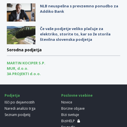
NLB neuspešna s prevzemno ponudbo za
Addiko Bank
Če vaše podjetje veliko plačuje za
elektriko, storite to, kar so že storila
številna slovenska podjetja
Sorodna podjetja
MARTIN KOCIPER S.P.
MUR, d.o.o.
3A PROJEKTI d.o.o.
Podjetja
Poslovne vsebine
Išči po dejavnostih
Novice
Naredi analizo trga
Borzne objave
Seznam podjetij
Bizi svetuje
BiziHELP