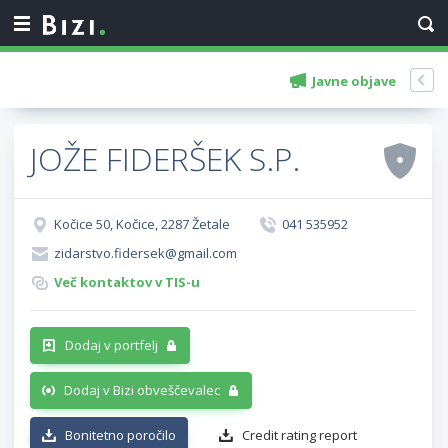
Javne objave
JOŽE FIDERŠEK S.P.
Kočice 50, Kočice, 2287 Žetale
041 535952
zidarstvo.fidersek@gmail.com
Več kontaktov v TIS-u
Dodaj v portfelj
Dodaj v Bizi obveščevalec
Bonitetno poročilo
Credit rating report