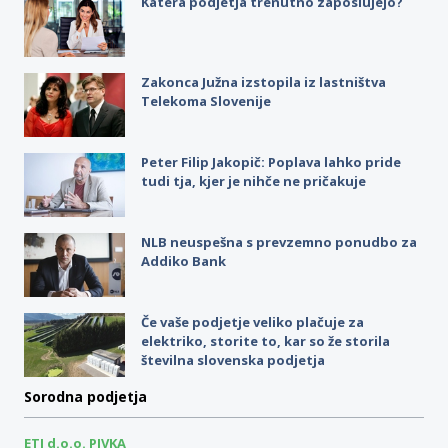
Katera podjetja trenutno zaposlujejo?
Zakonca Južna izstopila iz lastništva
Telekoma Slovenije
Peter Filip Jakopič: Poplava lahko pride
tudi tja, kjer je nihče ne pričakuje
NLB neuspešna s prevzemno ponudbo za
Addiko Bank
Če vaše podjetje veliko plačuje za
elektriko, storite to, kar so že storila
številna slovenska podjetja
Sorodna podjetja
ETI d.o.o. PIVKA