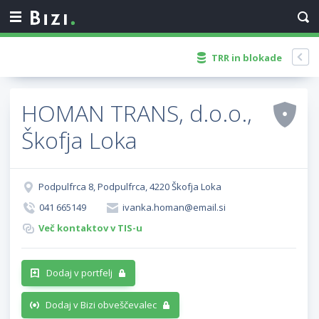
TRR in blokade
HOMAN TRANS, d.o.o.,
Škofja Loka
Podpulfrca 8, Podpulfrca, 4220 Škofja Loka
041 665149
ivanka.homan@email.si
Več kontaktov v TIS-u
Dodaj v portfelj
Dodaj v Bizi obveščevalec