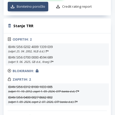
Bonitetno poročilo
Credit rating report
Stanje TRR
ODPRTIH:
2
IBAN SI56 0202 4009 1339 039
(odprt 25. 04. 2002, NLB d.d.)
T
*
IBAN SI56 0700 0000 4594 689
(odprt 9. 06. 2025, GB d.d., Kranj)
T
*
BLOKIRANIH:
ZAPRTIH:
2
IBAN SI56 0312 8100 1033 005
(odprt 11. 10. 2012, zaprt 1. 09. 2024, OTP banka d.d.)
T
*
IBAN SI56 0400 0027 8662 802
(odprt 1. 09. 2024, zaprt 2. 07. 2026, OTP banka d.d.)
T
*