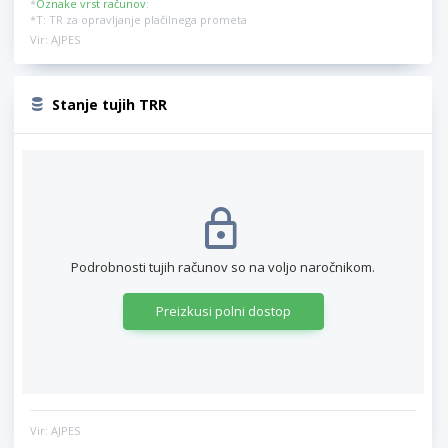
*
Oznake vrst računov
:
*T: TR za opravljanje plačilnega prometa
Vir: AJPES
Stanje tujih TRR
Podrobnosti tujih računov so na voljo naročnikom.
Preizkusi polni dostop
Vir: AJPES