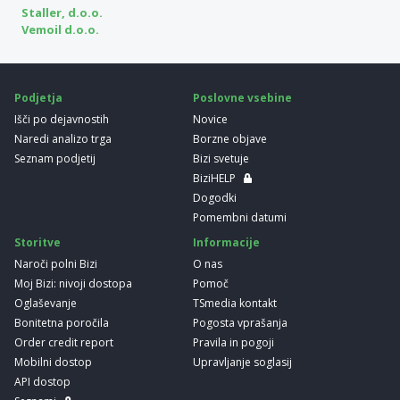
Staller, d.o.o.
Vemoil d.o.o.
Podjetja
Poslovne vsebine
Išči po dejavnostih
Novice
Naredi analizo trga
Borzne objave
Seznam podjetij
Bizi svetuje
BiziHELP
Dogodki
Pomembni datumi
Storitve
Informacije
Naroči polni Bizi
O nas
Moj Bizi: nivoji dostopa
Pomoč
Oglaševanje
TSmedia kontakt
Bonitetna poročila
Pogosta vprašanja
Order credit report
Pravila in pogoji
Mobilni dostop
Upravljanje soglasij
API dostop