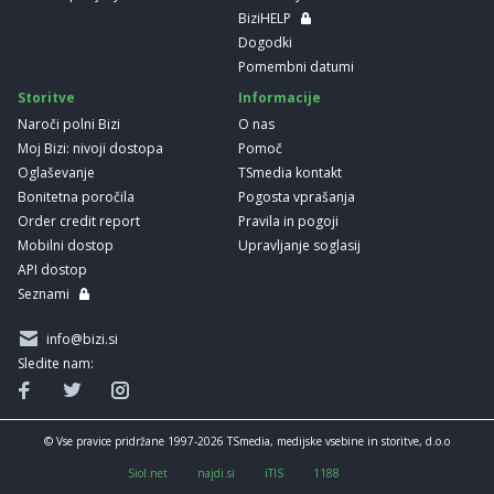
BiziHELP
Dogodki
Pomembni datumi
Storitve
Informacije
Naroči polni Bizi
O nas
Moj Bizi: nivoji dostopa
Pomoč
Oglaševanje
TSmedia kontakt
Bonitetna poročila
Pogosta vprašanja
Order credit report
Pravila in pogoji
Mobilni dostop
Upravljanje soglasij
API dostop
Seznami
info@bizi.si
Sledite nam:
© Vse pravice pridržane 1997-2026 TSmedia, medijske vsebine in storitve, d.o.o
Siol.net
najdi.si
iTIS
1188