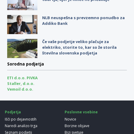
NLB neuspešna s prevzemno ponudbo za
Addiko Bank
Če vaše podjetje veliko plačuje za
elektriko, storite to, kar so že storila
številna slovenska podjetja
Sorodna podjetja
ETI d.o.o. PIVKA
Staller, d.o.o.
Vemoil d.o.o.
Podjetja
Poslovne vsebine
Išči po dejavnostih
Novice
Naredi analizo trga
Borzne objave
Seznam podjetij
Bizi svetuje