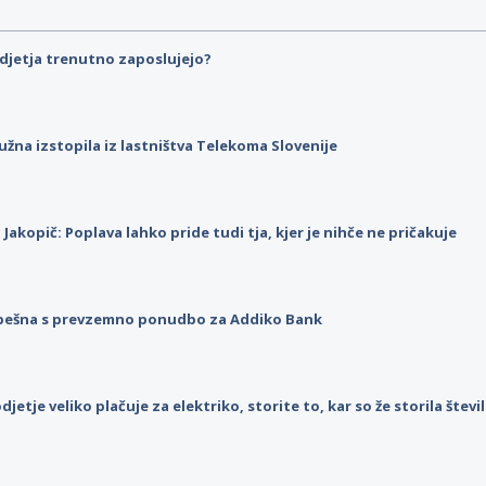
djetja trenutno zaposlujejo?
užna izstopila iz lastništva Telekoma Slovenije
p Jakopič: Poplava lahko pride tudi tja, kjer je nihče ne pričakuje
pešna s prevzemno ponudbo za Addiko Bank
djetje veliko plačuje za elektriko, storite to, kar so že storila štev