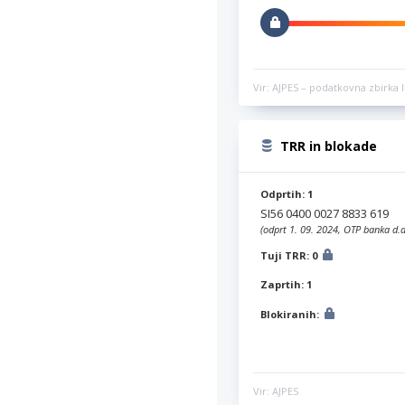
Vir: AJPES – podatkovna zbirka l
TRR in blokade
Odprtih: 1
SI56 0400 0027 8833 619
(odprt 1. 09. 2024, OTP banka d.d
Tuji TRR: 0
Zaprtih: 1
Blokiranih:
Vir: AJPES