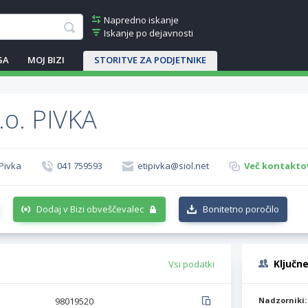
Napredno iskanje
Iskanje po dejavnosti
GA
MOJ BIZI
STORITVE ZA PODJETNIKE
.o. PIVKA
 Pivka
041 759593
etipivka@siol.net
Več kontaktov
Dodaj v Bizi obveščevalec
Bonitetno poročilo
Ključn
Vsi podatki
98019520
Nadzorniki: