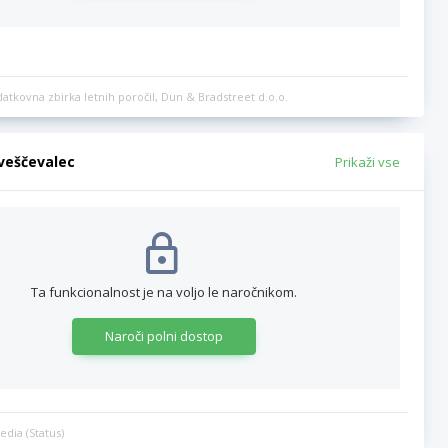
datkovna zbirka letnih poročil, Dun & Bradstreet d.o.o.
bveščevalec
Prikaži vse
Ta funkcionalnost je na voljo le naročnikom.
Naroči polni dostop
edia (Status)