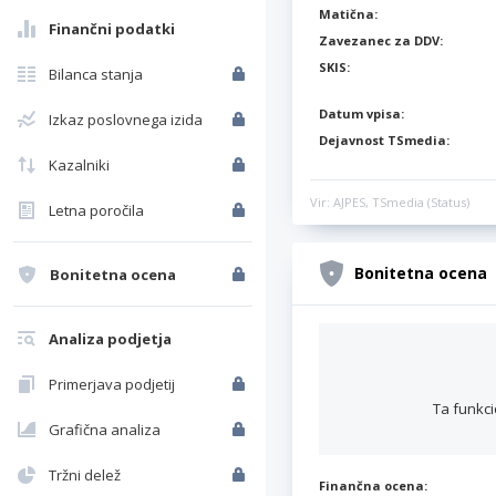
Matična:
Finančni podatki
Zavezanec za DDV:
SKIS:
Bilanca stanja
Datum vpisa:
Izkaz poslovnega izida
Dejavnost TSmedia:
Kazalniki
Vir: AJPES, TSmedia (Status)
Letna poročila
Bonitetna ocena
Bonitetna ocena
Analiza podjetja
Primerjava podjetij
Ta funkci
Grafična analiza
Tržni delež
Finančna ocena: