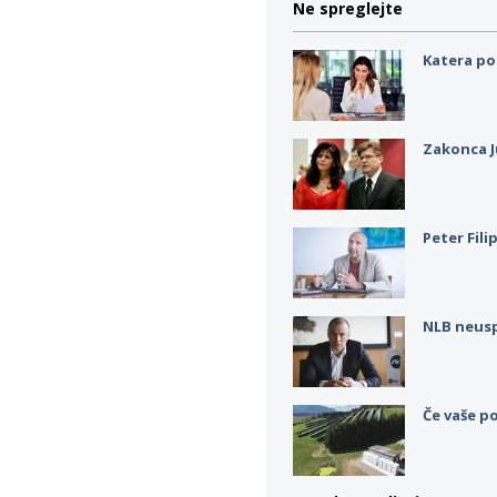
Ne spreglejte
Katera po
Zakonca J
Peter Fili
NLB neus
Če vaše po