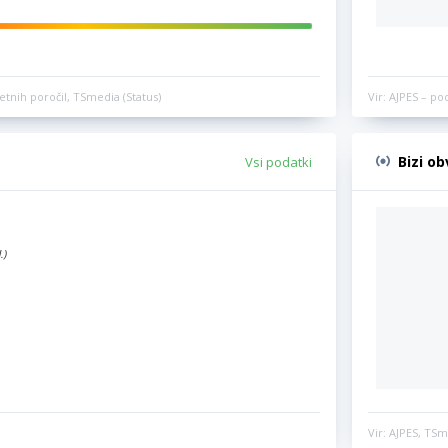
etnih poročil, TSmedia (Status)
Vir: AJPES – po
Bizi o
Vsi podatki
.)
Vir: AJPES, TSm