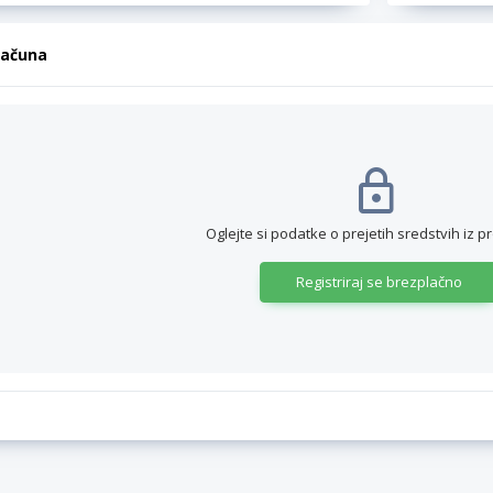
računa
Oglejte si podatke o prejetih sredstvih iz p
Registriraj se brezplačno