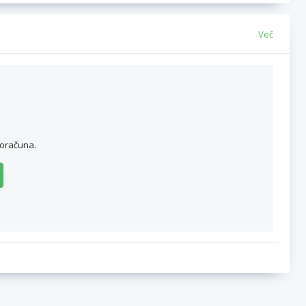
Več
roračuna.