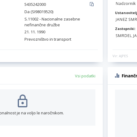
5435242000
Da (SI98019520)
Ustanovitelj
S.11002 - Nacionalne zasebne
nefinančne družbe
Zastopniki:
21. 11. 1990
Prevozništvo in transport
Vir: AJPES
Finanč
Vsi podatki
onalnost je na voljo le naročnikom.