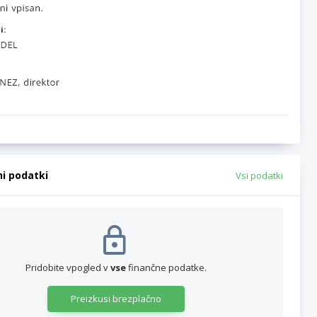
i:
ni podatki
Vsi podatki
Pridobite vpogled v
vse
finančne podatke.
Preizkusi brezplačno