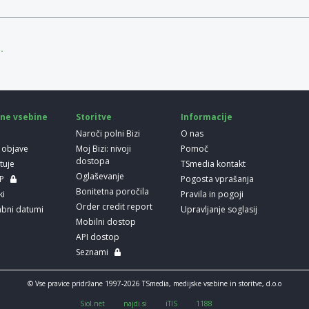
.
ne vsebine
Storitve
Informacije
Naroči polni Bizi
O nas
 objave
Moj Bizi: nivoji
Pomoč
dostopa
etuje
TSmedia kontakt
Oglaševanje
LP
Pogosta vprašanja
Bonitetna poročila
ki
Pravila in pogoji
Order credit report
bni datumi
Upravljanje soglasij
Mobilni dostop
API dostop
Seznami
© Vse pravice pridržane 1997-2026 TSmedia, medijske vsebine in storitve, d.o.o
Siol.net
najdi.si
iTIS
1188