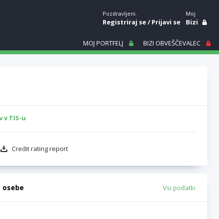
Pozdravljeni.
Moj
Registriraj se
/
Prijavi se
Bizi
MOJ PORTFELJ
BIZI OBVEŠČEVALEC
 v TIS-u
Credit rating report
e osebe
Vsi podatki