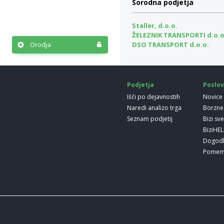
Sorodna podjetja
Staller, d.o.o.
ŽELEZNIK TRANSPORTI d.o.o
Orodja
DSO TRANSPORT d.o.o.
Podjetja
Poslov
Išči po dejavnostih
Novice
Naredi analizo trga
Borzne
Seznam podjetij
Bizi sv
BiziHE
Dogod
Pomem