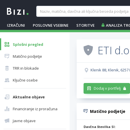
IZRAČUNI
POSLOVNE VSEBINE
STORITVE
ANALIZA TR
Splošni pregled
ETI d.o
Matično podjetje
TRR in blokade
Klenik 88, Klenik, 6257
Ključne osebe
Dodaj v portfelj
Aktualne objave
Financiranje iz proračuna
Matično podjetje
Javne objave
Davčna številka SI: