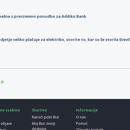
pešna s prevzemno ponudbo za Addiko Bank
djetje veliko plačuje za elektriko, storite to, kar so že storila štev
.p.
ne vsebine
Storitve
Informacije
Naroči polni Bizi
O nas
 objave
Moj Bizi: nivoji
Pomoč
dostopa
etuje
TSmedia kontakt