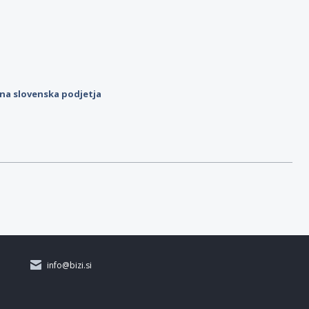
ilna slovenska podjetja
info@bizi.si