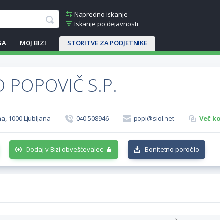
Napredno iskanje
Iskanje po dejavnosti
GA
MOJ BIZI
STORITVE ZA PODJETNIKE
 POPOVIČ S.P.
ana, 1000 Ljubljana
040 508946
popi@siol.net
Več ko
Dodaj v Bizi obveščevalec
Bonitetno poročilo