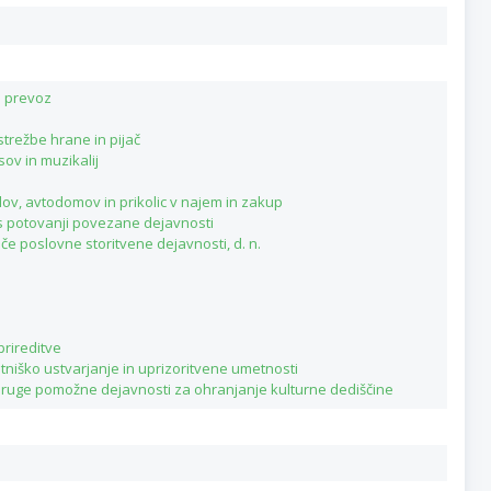
i prevoz
strežbe hrane in pijač
sov in muzikalij
lov, avtodomov in prikolic v najem in zakup
e s potovanji povezane dejavnosti
če poslovne storitvene dejavnosti, d. n.
prireditve
niško ustvarjanje in uprizoritvene umetnosti
 druge pomožne dejavnosti za ohranjanje kulturne dediščine