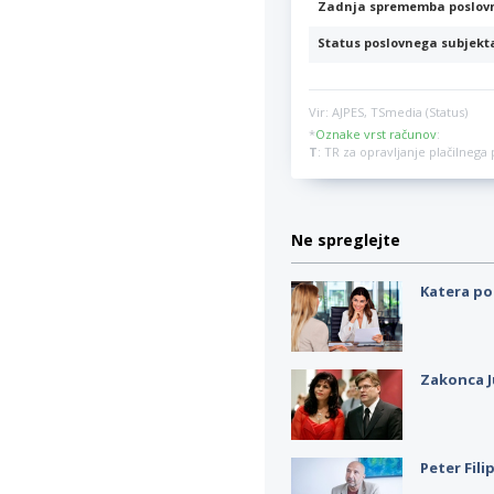
Zadnja sprememba poslov
Status poslovnega subjekt
Vir: AJPES, TSmedia (Status)
*
Oznake vrst računov
:
T
: TR za opravljanje plačilneg
Ne spreglejte
Katera po
Zakonca J
Peter Fili