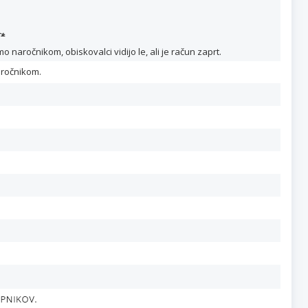
T
*
naročnikom, obiskovalci vidijo le, ali je račun zaprt.
aročnikom.