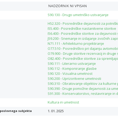
S90.130 - Drugo umetniško ustvarjanje
H52.320 - Posredniške dejavnosti za potnišk
I55.400 - Posredniške nastanitvene storitve
I56.400 - Posredniške storitve za dejavnosti 
J59.200 - Snemanje in izdajanje zvočnih zapi
N71.111 - Arhitekturno projektiranje
O77.510 - Posredništvo pri dajanju avtomobi
O79.900 - Druge storitve rezervacij in drug
O82.400 - Posredniške storitve za spremljajo
S90.111 - Literarno ustvarjanje
S90.112 - Komponiranje glasbe
S90.120 - Vizualna umetnost
S90.200 - Uprizoritvene umetnosti
S90.310 - Obratovanje objektov za kulturne 
S90.390 - Druge pomožne dejavnosti za umet
S91.300 - Konservatorstvo, restavriranje in
Kultura in umetnost
1. 01. 2025
poslovnega subjekta