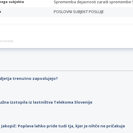
Sprememba dejavnosti zaradi spremembe
nega subjekta
POSLOVNI SUBJEKT POSLUJE
a
a prometa
djetja trenutno zaposlujejo?
užna izstopila iz lastništva Telekoma Slovenije
p Jakopič: Poplava lahko pride tudi tja, kjer je nihče ne pričakuje