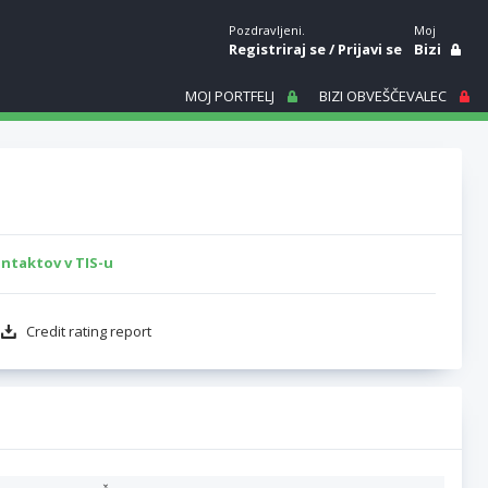
Pozdravljeni.
Moj
Registriraj se
/
Prijavi se
Bizi
MOJ PORTFELJ
BIZI OBVEŠČEVALEC
ntaktov v TIS-u
Credit rating report