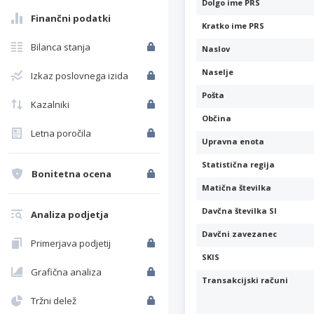
Dolgo ime PRS
Finančni podatki
Kratko ime PRS
Bilanca stanja
Naslov
Naselje
Izkaz poslovnega izida
Pošta
Kazalniki
Občina
Letna poročila
Upravna enota
Statistična regija
Bonitetna ocena
Matična številka
Davčna številka SI
Analiza podjetja
Davčni zavezanec
Primerjava podjetij
SKIS
Grafična analiza
Transakcijski računi
Tržni delež