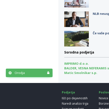
NLB neus
Če vaše po
Sorodna podjetja
IMPRIMO d.o.o.
BALDER, VESNA NEFERAMIS s
Matic Smolnikar s.p.
Orodja
Podjetja
Poslov
Išči po dejavnostih
Novice
Naredi analizo trga
Borzne
Seznam podjetij
Bizi sv