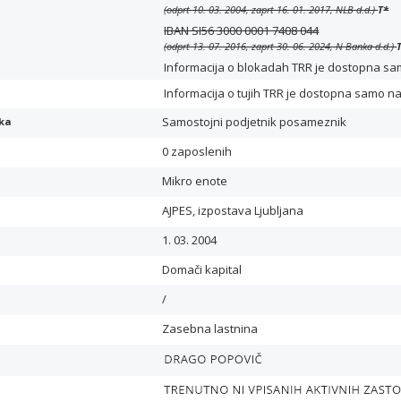
(odprt 10. 03. 2004, zaprt 16. 01. 2017, NLB d.d.)
T
*
IBAN SI56 3000 0001 7408 044
(odprt 13. 07. 2016, zaprt 30. 06. 2024, N Banka d.d.)
Informacija o blokadah TRR je dostopna samo 
Informacija o tujih TRR je dostopna samo n
Samostojni podjetnik posameznik
ika
0 zaposlenih
Mikro enote
AJPES, izpostava Ljubljana
1. 03. 2004
Domači kapital
/
Zasebna lastnina