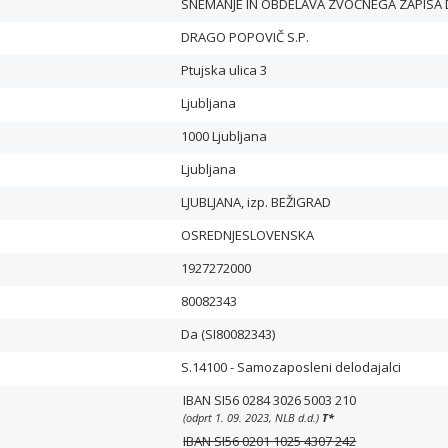
SNEMANJE IN OBDELAVA ZVOČNEGA ZAPISA 
DRAGO POPOVIČ S.P.
Ptujska ulica 3
Ljubljana
1000 Ljubljana
Ljubljana
LJUBLJANA, izp. BEŽIGRAD
OSREDNJESLOVENSKA
1927272000
80082343
Da (SI80082343)
S.14100 - Samozaposleni delodajalci
IBAN SI56 0284 3026 5003 210
(odprt 1. 09. 2023, NLB d.d.)
T
*
IBAN SI56 0201 1025 4307 242