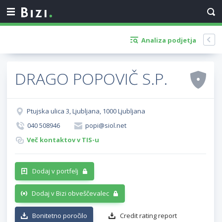
Analiza podjetja
DRAGO POPOVIČ S.P.
Ptujska ulica 3, Ljubljana, 1000 Ljubljana
040 508946
popi@siol.net
Več kontaktov v TIS-u
Dodaj v portfelj
Dodaj v Bizi obveščevalec
Bonitetno poročilo
Credit rating report