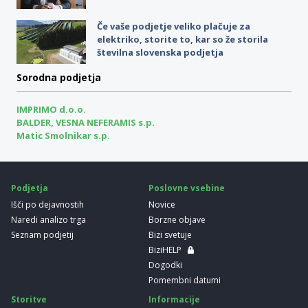
Če vaše podjetje veliko plačuje za
elektriko, storite to, kar so že storila
številna slovenska podjetja
Sorodna podjetja
IMPRIMO d.o.o.
BALDER, VESNA NEFERAMIS s.p.
Matic Smolnikar s.p.
Podjetja
Poslovne vsebine
Išči po dejavnostih
Novice
Naredi analizo trga
Borzne objave
Seznam podjetij
Bizi svetuje
BiziHELP
Dogodki
Pomembni datumi
Storitve
Informacije