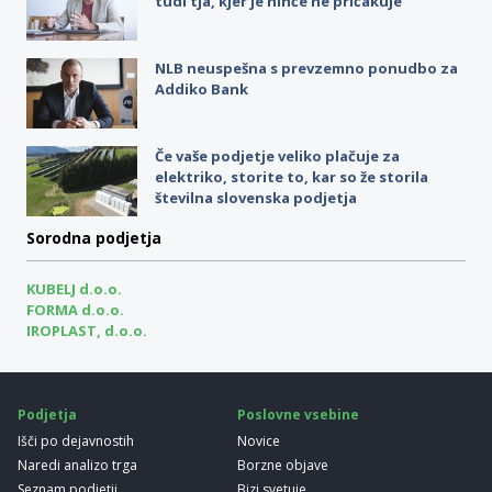
tudi tja, kjer je nihče ne pričakuje
NLB neuspešna s prevzemno ponudbo za
Addiko Bank
Če vaše podjetje veliko plačuje za
elektriko, storite to, kar so že storila
številna slovenska podjetja
Sorodna podjetja
KUBELJ d.o.o.
FORMA d.o.o.
IROPLAST, d.o.o.
Podjetja
Poslovne vsebine
Išči po dejavnostih
Novice
Naredi analizo trga
Borzne objave
Seznam podjetij
Bizi svetuje