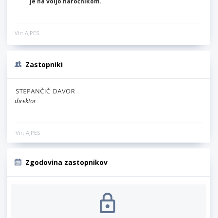
je na voljo naročnikom.
Vir: AJPES
Zastopniki
direktor
Vir: AJPES
Zgodovina zastopnikov