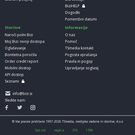
BiziHELP
Dogodki
Pomembni datumi
Storitve
Informacije
Naroči polni Bizi
O nas
Moj Bizi: nivoji dostopa
Pomoč
Oglaševanje
TSmedia kontakt
Bonitetna poročila
Pogosta vprašanja
Order credit report
Pravila in pogoji
Mobilni dostop
Upravljanje soglasij
API dostop
Seznami
info@bizi.si
Sledite nam:
© Vse pravice pridržane 1997-2026 TSmedia, medijske vsebine in storitve, d.o.o
Siol.net
najdi.si
iTIS
1188