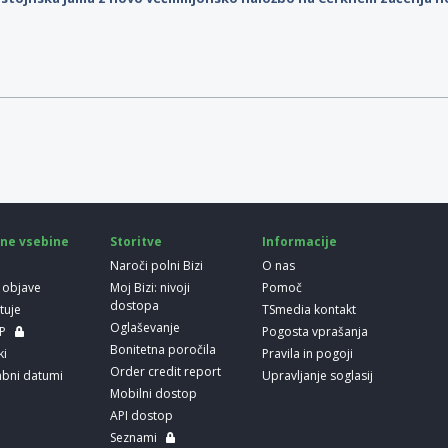
ne vsebine
Storitve
Informacije
Naroči polni Bizi
O nas
 objave
Moj Bizi: nivoji
Pomoč
dostopa
etuje
TSmedia kontakt
Oglaševanje
LP
Pogosta vprašanja
Bonitetna poročila
ki
Pravila in pogoji
Order credit report
bni datumi
Upravljanje soglasij
Mobilni dostop
API dostop
Seznami