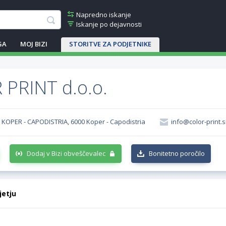
Napredno iskanje
Iskanje po dejavnosti
GA
MOJ BIZI
STORITVE ZA PODJETNIKE
PRINT d.o.o.
 KOPER - CAPODISTRIA, 6000 Koper - Capodistria
info@color-print.s
Dodaj v Bizi obveščevalec
Bonitetno poročilo
jetju