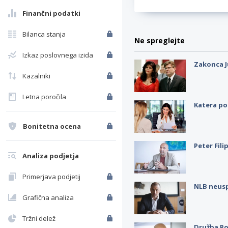
Finančni podatki
Bilanca stanja
Ne spreglejte
Izkaz poslovnega izida
Zakonca J
Kazalniki
Letna poročila
Katera po
Bonitetna ocena
Peter Fili
Analiza podjetja
Primerjava podjetij
NLB neus
Grafična analiza
Tržni delež
Družba Po