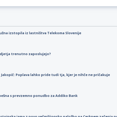
užna izstopila iz lastništva Telekoma Slovenije
djetja trenutno zaposlujejo?
p Jakopič: Poplava lahko pride tudi tja, kjer je nihče ne pričakuje
pešna s prevzemno ponudbo za Addiko Bank
stojnska jama z novo večmilijonsko naložbo na Cerknem začenja 