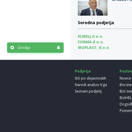
Sorodna podjetja
KUBELJ d.o.o.
FORMA d.o.o.
Orodja
IROPLAST, d.o.o.
Podjetja
Poslov
Išči po dejavnostih
Novice
Naredi analizo trga
Borzne
Seznam podjetij
Bizi sv
BiziHE
Dogod
Pomem