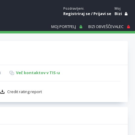
Pozdravljeni.
Moj
Registriraj se
/
Prijavi se
Bizi
MOJ PORTFELJ
BIZI OBVEŠČEVALEC
i
Več kontaktov v TIS-u
Credit rating report