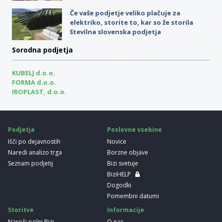
Če vaše podjetje veliko plačuje za
elektriko, storite to, kar so že storila
številna slovenska podjetja
Sorodna podjetja
KUBELJ d.o.o.
FORMA d.o.o.
IROPLAST, d.o.o.
Podjetja
Poslovne vsebine
Išči po dejavnostih
Novice
Naredi analizo trga
Borzne objave
Seznam podjetij
Bizi svetuje
BiziHELP
Dogodki
Pomembni datumi
Storitve
Informacije
Naroči polni Bizi
O nas