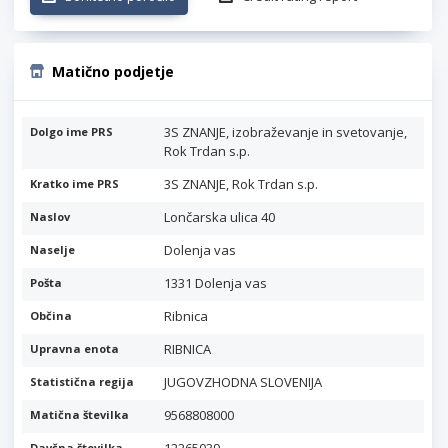
Matično podjetje
3S ZNANJE, izobraževanje in svetovanje,
Dolgo ime PRS
Rok Trdan s.p.
3S ZNANJE, Rok Trdan s.p.
Kratko ime PRS
Lončarska ulica 40
Naslov
Dolenja vas
Naselje
1331 Dolenja vas
Pošta
Ribnica
Občina
RIBNICA
Upravna enota
JUGOVZHODNA SLOVENIJA
Statistična regija
9568808000
Matična številka
Davčna številka