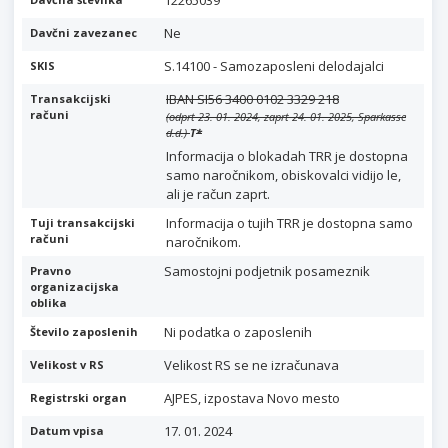
12265039
Ne
Davčni zavezanec
S.14100 - Samozaposleni delodajalci
SKIS
IBAN SI56 3400 0102 3329 218
Transakcijski
računi
(odprt 23. 01. 2024, zaprt 24. 01. 2025, Sparkasse
d.d.)
T
*
Informacija o blokadah TRR je dostopna
samo naročnikom, obiskovalci vidijo le,
ali je račun zaprt.
Informacija o tujih TRR je dostopna samo
Tuji transakcijski
računi
naročnikom.
Samostojni podjetnik posameznik
Pravno
organizacijska
oblika
Ni podatka o zaposlenih
Število zaposlenih
Velikost RS se ne izračunava
Velikost v RS
AJPES, izpostava Novo mesto
Registrski organ
17. 01. 2024
Datum vpisa