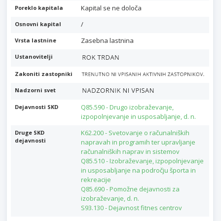
Kapital se ne določa
Poreklo kapitala
/
Osnovni kapital
Zasebna lastnina
Vrsta lastnine
Ustanovitelji
Zakoniti zastopniki
Nadzorni svet
Q85.590 - Drugo izobraževanje,
Dejavnosti SKD
izpopolnjevanje in usposabljanje, d. n.
K62.200 - Svetovanje o računalniških
Druge SKD
dejavnosti
napravah in programih ter upravljanje
računalniških naprav in sistemov
Q85.510 - Izobraževanje, izpopolnjevanje
in usposabljanje na področju športa in
rekreacije
Q85.690 - Pomožne dejavnosti za
izobraževanje, d. n.
S93.130 - Dejavnost fitnes centrov