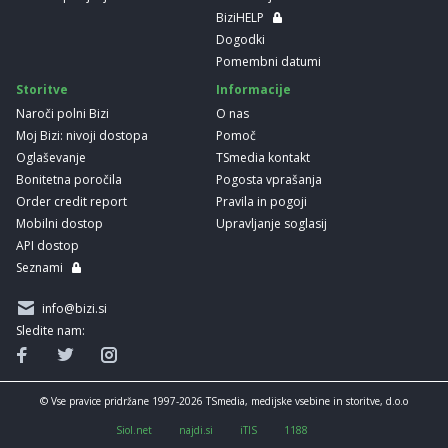
BiziHELP
Dogodki
Pomembni datumi
Storitve
Informacije
Naroči polni Bizi
O nas
Moj Bizi: nivoji dostopa
Pomoč
Oglaševanje
TSmedia kontakt
Bonitetna poročila
Pogosta vprašanja
Order credit report
Pravila in pogoji
Mobilni dostop
Upravljanje soglasij
API dostop
Seznami
info@bizi.si
Sledite nam:
© Vse pravice pridržane 1997-2026 TSmedia, medijske vsebine in storitve, d.o.o
Siol.net
najdi.si
iTIS
1188