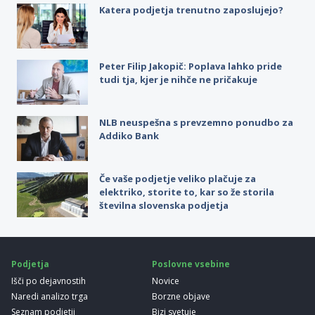
Katera podjetja trenutno zaposlujejo?
Peter Filip Jakopič: Poplava lahko pride
tudi tja, kjer je nihče ne pričakuje
NLB neuspešna s prevzemno ponudbo za
Addiko Bank
Če vaše podjetje veliko plačuje za
elektriko, storite to, kar so že storila
številna slovenska podjetja
Podjetja
Poslovne vsebine
Išči po dejavnostih
Novice
Naredi analizo trga
Borzne objave
Seznam podjetij
Bizi svetuje