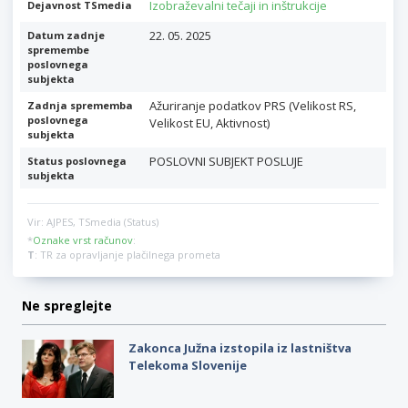
Izobraževalni tečaji in inštrukcije
Dejavnost TSmedia
22. 05. 2025
Datum zadnje
spremembe
poslovnega
subjekta
Ažuriranje podatkov PRS (Velikost RS,
Zadnja sprememba
poslovnega
Velikost EU, Aktivnost)
subjekta
POSLOVNI SUBJEKT POSLUJE
Status poslovnega
subjekta
Vir: AJPES, TSmedia (Status)
*
Oznake vrst računov
:
T
: TR za opravljanje plačilnega prometa
Ne spreglejte
Zakonca Južna izstopila iz lastništva
Telekoma Slovenije