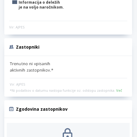
Informacija o deležih
je na voljo naročnikom.
Vir: AJPES
Zastopniki
Vir: AJPES
*Ni podatkov o datumu nastopa funkcije oz. odstopu zastopnika.
Več
Zgodovina zastopnikov