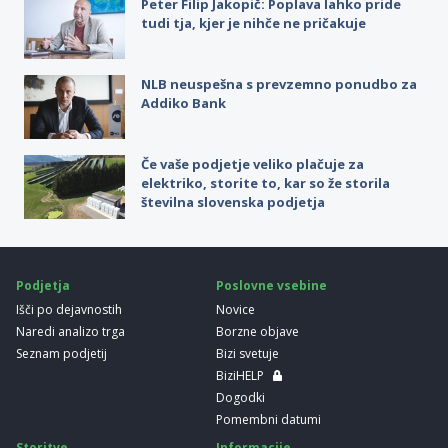
Peter Filip Jakopič: Poplava lahko pride
tudi tja, kjer je nihče ne pričakuje
NLB neuspešna s prevzemno ponudbo za
Addiko Bank
Če vaše podjetje veliko plačuje za
elektriko, storite to, kar so že storila
številna slovenska podjetja
Podjetja
Poslovne vsebine
Išči po dejavnostih
Novice
Naredi analizo trga
Borzne objave
Seznam podjetij
Bizi svetuje
BiziHELP
Dogodki
Pomembni datumi
Storitve
Informacije