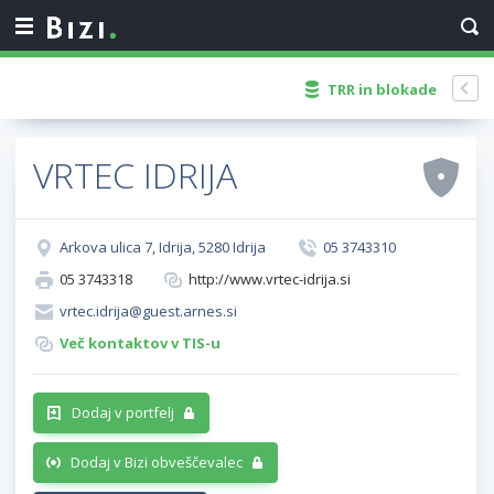
TRR in blokade
VRTEC IDRIJA
Arkova ulica 7, Idrija, 5280 Idrija
05 3743310
05 3743318
http://www.vrtec-idrija.si
vrtec.idrija@guest.arnes.si
Več kontaktov v TIS-u
Dodaj v portfelj
Dodaj v Bizi obveščevalec