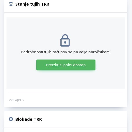
Stanje tujih TRR
Podrobnosti tujih računov so na voljo naročnikom.
Preizkusi polni dostop
Vir: AJPES
Blokade TRR