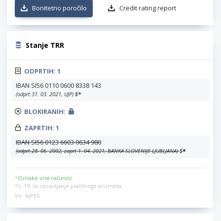
Bonitetno poročilo
Credit rating report
Stanje TRR
ODPRTIH:
1
IBAN SI56 0110 0600 8338 143
(odprt 31. 03. 2021, UJP)
S
*
BLOKIRANIH:
ZAPRTIH:
1
IBAN SI56 0123 6603 0634 980
(odprt 28. 06. 2002, zaprt 1. 04. 2021, BANKA SLOVENIJE LJUBLJANA)
S
*
*
Oznake vrst računov
:
*S: TR za opravljanje plačilnega prometa
Vir: AJPES