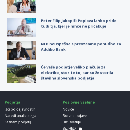
Peter Filip Jakopič: Poplava lahko pride
tudi tja, kjer je nihče ne pričakuje
NLB neuspešna s prevzemno ponudbo za
Addiko Bank
Če vaše podjetje veliko plačuje za
elektriko, storite to, kar so že storila
številna slovenska podjetja
Podjetja
Poslovne vsebine
Išči po dejavnostih
Novice
Naredi analizo trga
Borzne objave
Seznam podjetij
Bizi svetuje
BiziHELP