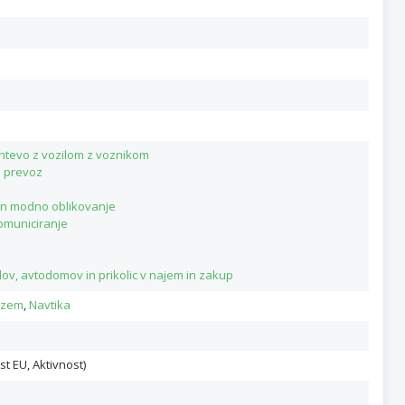
ahtevo z vozilom z voznikom
i prevoz
v in modno oblikovanje
komuniciranje
lov, avtodomov in prikolic v najem in zakup
izem
,
Navtika
st EU, Aktivnost)