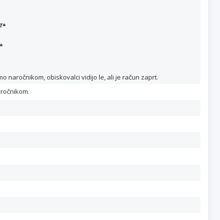
T
*
*
naročnikom, obiskovalci vidijo le, ali je račun zaprt.
aročnikom.