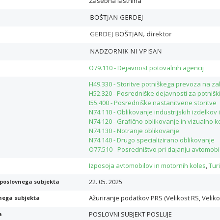
Zasebna lastnina
O79.110 - Dejavnost potovalnih agencij
H49.330 - Storitve potniškega prevoza na z
H52.320 - Posredniške dejavnosti za potnišk
I55.400 - Posredniške nastanitvene storitve
N74.110 - Oblikovanje industrijskih izdelko
N74.120 - Grafično oblikovanje in vizualno 
N74.130 - Notranje oblikovanje
N74.140 - Drugo specializirano oblikovanje
O77.510 - Posredništvo pri dajanju avtomobi
Izposoja avtomobilov in motornih koles
,
Tur
22. 05. 2025
poslovnega subjekta
Ažuriranje podatkov PRS (Velikost RS, Veliko
nega subjekta
POSLOVNI SUBJEKT POSLUJE
a