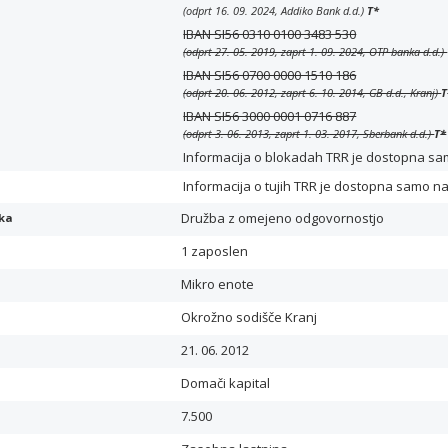
(odprt 16. 09. 2024, Addiko Bank d.d.)
T
*
IBAN SI56 0310 0100 3483 530
(odprt 27. 05. 2019, zaprt 1. 09. 2024, OTP banka d.d.)
IBAN SI56 0700 0000 1510 186
(odprt 20. 06. 2012, zaprt 6. 10. 2014, GB d.d., Kranj)
T
IBAN SI56 3000 0001 0716 887
(odprt 3. 06. 2013, zaprt 1. 03. 2017, Sberbank d.d.)
T
*
Informacija o blokadah TRR je dostopna samo 
Informacija o tujih TRR je dostopna samo n
Družba z omejeno odgovornostjo
ika
1 zaposlen
Mikro enote
Okrožno sodišče Kranj
21. 06. 2012
Domači kapital
7.500