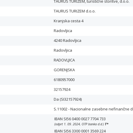
TAURUS TURIZEM, turistične storitve, d.o.o.
TAURUS TURIZEM d.o.o.
Kranjska cesta 4
Radovljica
4240 Radovljica
Radovljica
RADOVLJICA
GORENJSKA
6180957000
32157924
Da (SI32157924)
S.11002 - Nacionalne zasebne nefinančne 
IBAN SI56 0400 0027 7704 733
(odprt 1. 09. 2024, OTP banka d.d.)
T
*
IBAN SI56 3300 0001 3569 224