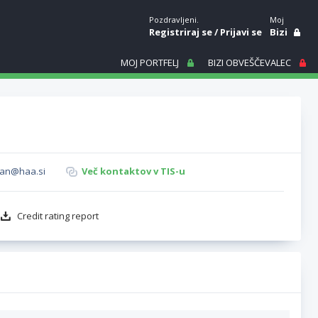
Pozdravljeni.
Moj
Registriraj se
/
Prijavi se
Bizi
MOJ PORTFELJ
BIZI OBVEŠČEVALEC
jan@haa.si
Več kontaktov v TIS-u
Credit rating report