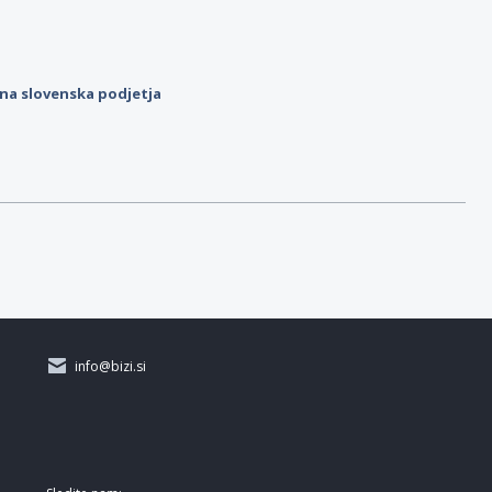
ilna slovenska podjetja
info@bizi.si