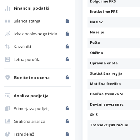
Dolgo ime PRS
Finančni podatki
Kratko ime PRS
Bilanca stanja
Naslov
Naselje
Izkaz poslovnega izida
Pošta
Kazalniki
Občina
Letna poročila
Upravna enota
Statistična regija
Bonitetna ocena
Matična številka
Davčna številka SI
Analiza podjetja
Davčni zavezanec
Primerjava podjetij
SKIS
Grafična analiza
Transakcijski računi
Tržni delež