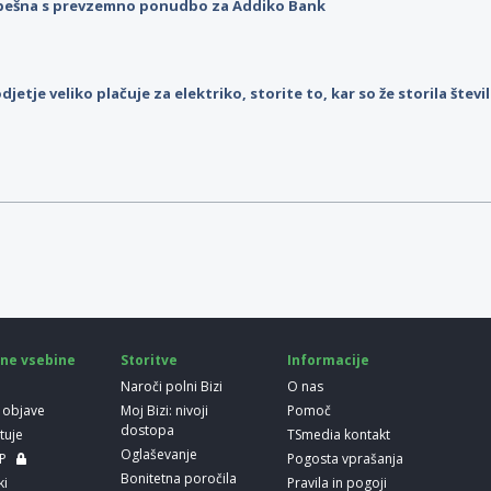
pešna s prevzemno ponudbo za Addiko Bank
djetje veliko plačuje za elektriko, storite to, kar so že storila štev
ne vsebine
Storitve
Informacije
Naroči polni Bizi
O nas
 objave
Moj Bizi: nivoji
Pomoč
dostopa
etuje
TSmedia kontakt
Oglaševanje
LP
Pogosta vprašanja
Bonitetna poročila
ki
Pravila in pogoji