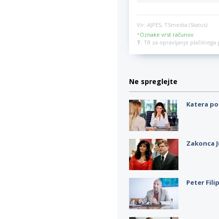
Vir: AJPES, TSmedia (Status)
*
Oznake vrst računov
:
T
: TR za opravljanje plačilneg
Ne spreglejte
Katera po
Zakonca J
Peter Fili