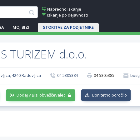
Napredno iskanje
Iskanje po dejavnosti
GA
MOJ BIZI
STORITVE ZA PODJETNIKE
 TURIZEM d.o.o.
vljica, 4240 Radovljica
04 5305384
04 5305385
bost
Dodaj v Bizi obveščevalec
Bonitetno poročilo