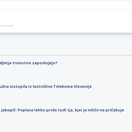
a prometa
djetja trenutno zaposlujejo?
užna izstopila iz lastništva Telekoma Slovenije
p Jakopič: Poplava lahko pride tudi tja, kjer je nihče ne pričakuje