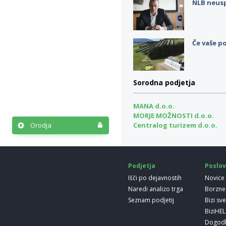
NLB neus
Če vaše po
Sorodna podjetja
MANA d.o.o.
MORJE MOŽNOSTI d.o.o.
Centralog turizem d.o.o.
Orodja
Podjetja
Poslov
Išči po dejavnostih
Novice
Naredi analizo trga
Borzne
Seznam podjetij
Bizi sv
BiziHE
Dogod