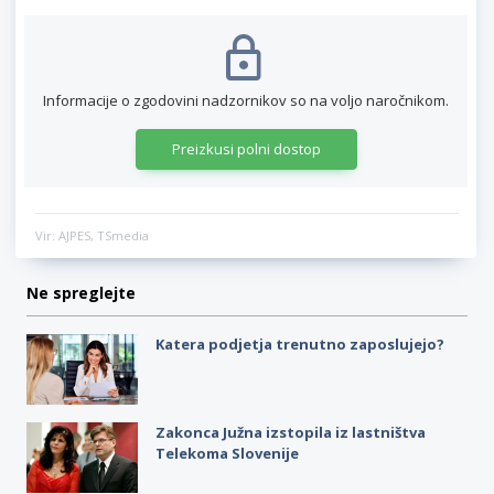
Informacije o zgodovini nadzornikov so na voljo naročnikom.
Preizkusi polni dostop
Vir: AJPES, TSmedia
Ne spreglejte
Katera podjetja trenutno zaposlujejo?
Zakonca Južna izstopila iz lastništva
Telekoma Slovenije