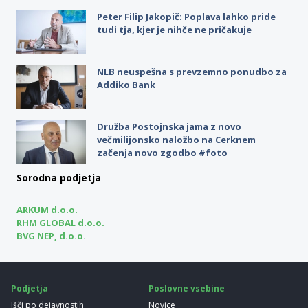
Peter Filip Jakopič: Poplava lahko pride
tudi tja, kjer je nihče ne pričakuje
NLB neuspešna s prevzemno ponudbo za
Addiko Bank
Družba Postojnska jama z novo
večmilijonsko naložbo na Cerknem
začenja novo zgodbo #foto
Sorodna podjetja
ARKUM d.o.o.
RHM GLOBAL d.o.o.
BVG NEP, d.o.o.
Podjetja
Poslovne vsebine
Išči po dejavnostih
Novice