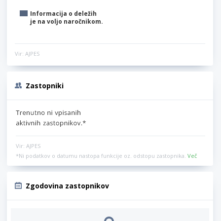
Informacija o deležih
je na voljo naročnikom.
Vir: AJPES
Zastopniki
Vir: AJPES
*Ni podatkov o datumu nastopa funkcije oz. odstopu zastopnika.
Več
Zgodovina zastopnikov