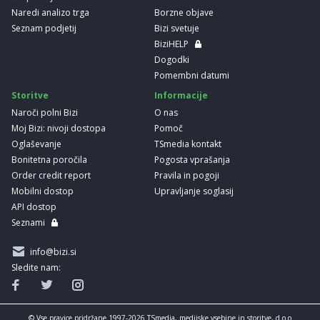
Naredi analizo trga
Borzne objave
Seznam podjetij
Bizi svetuje
BiziHELP
Dogodki
Pomembni datumi
Storitve
Informacije
Naroči polni Bizi
O nas
Moj Bizi: nivoji dostopa
Pomoč
Oglaševanje
TSmedia kontakt
Bonitetna poročila
Pogosta vprašanja
Order credit report
Pravila in pogoji
Mobilni dostop
Upravljanje soglasij
API dostop
Seznami
info@bizi.si
Sledite nam:
© Vse pravice pridržane 1997-2026 TSmedia, medijske vsebine in storitve, d.o.o