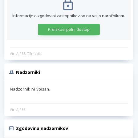
Informacije o zgodovini zastopnikov so na voljo naročnikom.
Preizkusi polni dostop
Vir: AJPES, TSmedia
Nadzorniki
Vir: AJPES
Zgodovina nadzornikov