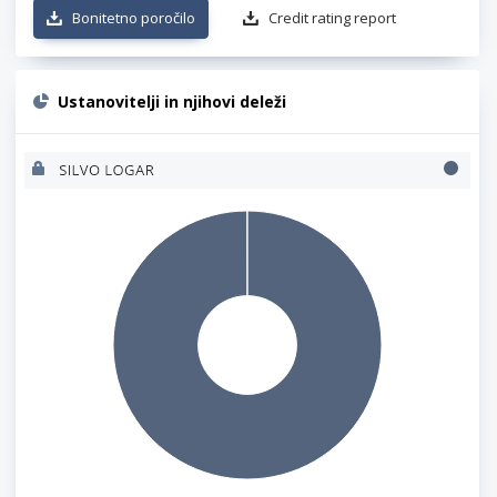
Bonitetno poročilo
Credit rating report
Ustanovitelji in njihovi deleži