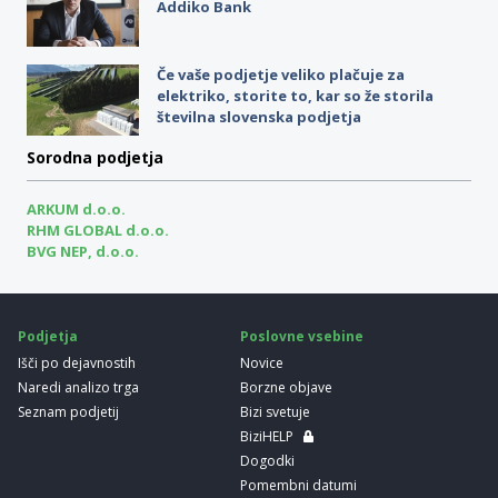
Addiko Bank
Če vaše podjetje veliko plačuje za
elektriko, storite to, kar so že storila
številna slovenska podjetja
Sorodna podjetja
ARKUM d.o.o.
RHM GLOBAL d.o.o.
BVG NEP, d.o.o.
Podjetja
Poslovne vsebine
Išči po dejavnostih
Novice
Naredi analizo trga
Borzne objave
Seznam podjetij
Bizi svetuje
BiziHELP
Dogodki
Pomembni datumi