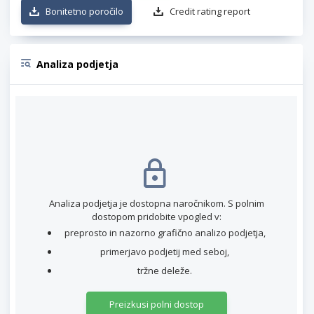
Bonitetno poročilo
Credit rating report
Analiza podjetja
Analiza podjetja je dostopna naročnikom. S polnim
dostopom pridobite vpogled v:
preprosto in nazorno grafično analizo podjetja,
primerjavo podjetij med seboj,
tržne deleže.
Preizkusi polni dostop