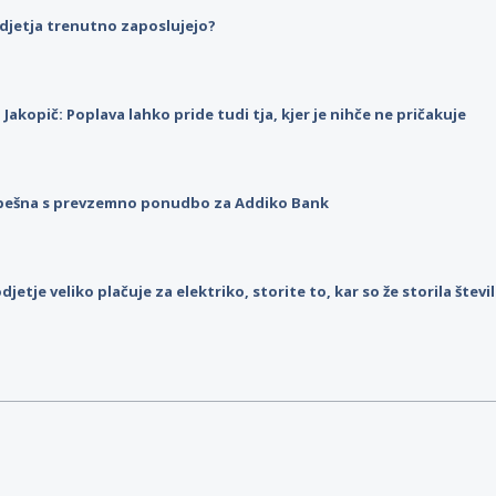
djetja trenutno zaposlujejo?
p Jakopič: Poplava lahko pride tudi tja, kjer je nihče ne pričakuje
pešna s prevzemno ponudbo za Addiko Bank
djetje veliko plačuje za elektriko, storite to, kar so že storila štev