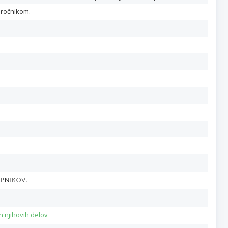
aročnikom.
n njihovih delov