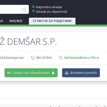
Napredno iskanje
Iskanje po dejavnosti
GA
MOJ BIZI
STORITVE ZA PODJETNIKE
Ž DEMŠAR S.P.
 4224 Gorenja vas
041 221541
Več kontaktov v TIS-u
Dodaj v Bizi obveščevalec
Bonitetno poročilo