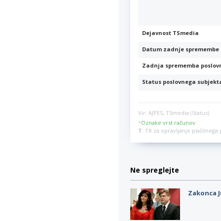
Dejavnost TSmedia
Datum zadnje spremembe 
Zadnja sprememba poslov
Status poslovnega subjekt
Vir: AJPES, TSmedia (Status)
*
Oznake vrst računov
:
T
: TR za opravljanje plačilneg
Ne spreglejte
Zakonca J