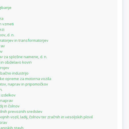
gibanje
ora
in vzmeti
ezi
ov, d. n.
ratorjev in transformatorjev
rav
av
rav za splošne namene, d. n.
e in obdelavo kovin
trojev
tobačno industrijo
nske opreme za motorna vozila
ntov, naprav in pripomočkov
n.
 izdelkov
n naprav
dij in čolnov
vilnih prevoznih sredstev
nih vozil, ladij, čolnov ter zračnih in vesoljskih plovil
aprav
vanjskih stavb