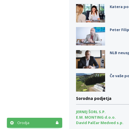
Katera po
Peter Fili
NLB neus
Če vaše po
Sorodna podjetja
JERNEJ ŠORL S.P.
E.M. MONTING d.o.o.
David Palčar Medved s.p.
Orodja