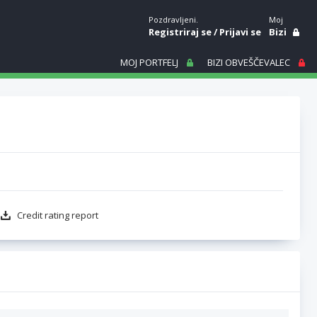
Pozdravljeni.
Moj
Registriraj se
/
Prijavi se
Bizi
MOJ PORTFELJ
BIZI OBVEŠČEVALEC
Credit rating report