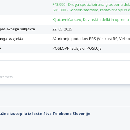
F43.990 - Druga specializirana gradbena dela
S91.300 - Konservatorstvo, restavriranje in
Ključavničarstvo
,
Kovinski izdelki in oprema
22. 05. 2025
poslovnega subjekta
Ažuriranje podatkov PRS (Velikost RS, Veliko
nega subjekta
POSLOVNI SUBJEKT POSLUJE
a
a prometa
užna izstopila iz lastništva Telekoma Slovenije