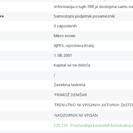
Informacija o tujih TRR je dostopna samo n
Samostojni podjetnik posameznik
ika
0 zaposlenih
Mikro enote
AJPES, izpostava Kranj
1. 08. 2001
Kapital se ne določa
/
Zasebna lastnina
C25.110 - Proizvodnja kovinskih konstrukcij i