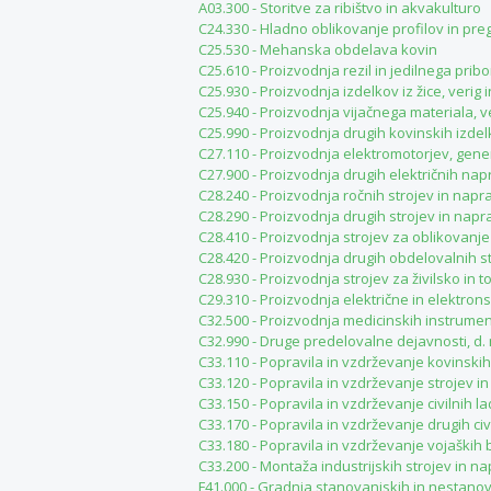
A03.300 - Storitve za ribištvo in akvakulturo
C24.330 - Hladno oblikovanje profilov in pre
C25.530 - Mehanska obdelava kovin
C25.610 - Proizvodnja rezil in jedilnega prib
C25.930 - Proizvodnja izdelkov iz žice, verig 
C25.940 - Proizvodnja vijačnega materiala, v
C25.990 - Proizvodnja drugih kovinskih izdelk
C27.110 - Proizvodnja elektromotorjev, gene
C27.900 - Proizvodnja drugih električnih nap
C28.240 - Proizvodnja ročnih strojev in napr
C28.290 - Proizvodnja drugih strojev in nap
C28.410 - Proizvodnja strojev za oblikovanj
C28.420 - Proizvodnja drugih obdelovalnih s
C28.930 - Proizvodnja strojev za živilsko in 
C29.310 - Proizvodnja električne in elektro
C32.500 - Proizvodnja medicinskih instrume
C32.990 - Druge predelovalne dejavnosti, d. 
C33.110 - Popravila in vzdrževanje kovinskih
C33.120 - Popravila in vzdrževanje strojev i
C33.150 - Popravila in vzdrževanje civilnih la
C33.170 - Popravila in vzdrževanje drugih ci
C33.180 - Popravila in vzdrževanje vojaških boj
C33.200 - Montaža industrijskih strojev in n
F41.000 - Gradnja stanovanjskih in nestano