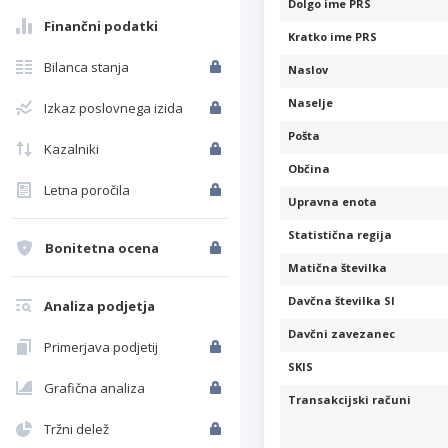
Dolgo ime PRS
Finančni podatki
Kratko ime PRS
Bilanca stanja
Naslov
Naselje
Izkaz poslovnega izida
Pošta
Kazalniki
Občina
Letna poročila
Upravna enota
Statistična regija
Bonitetna ocena
Matična številka
Davčna številka SI
Analiza podjetja
Davčni zavezanec
Primerjava podjetij
SKIS
Grafična analiza
Transakcijski računi
Tržni delež