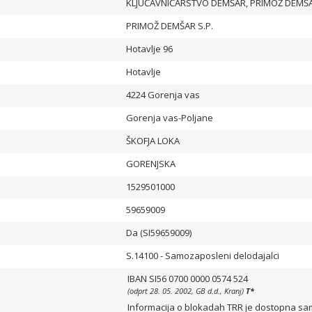
KLJUČAVNIČARSTVO DEMŠAR, PRIMOŽ DEMŠA
PRIMOŽ DEMŠAR S.P.
Hotavlje 96
Hotavlje
4224 Gorenja vas
Gorenja vas-Poljane
ŠKOFJA LOKA
GORENJSKA
1529501000
59659009
Da (SI59659009)
S.14100 - Samozaposleni delodajalci
IBAN SI56 0700 0000 0574 524
(odprt 28. 05. 2002, GB d.d., Kranj)
T
*
Informacija o blokadah TRR je dostopna samo 