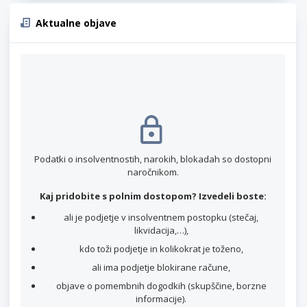
Aktualne objave
Podatki o insolventnostih, narokih, blokadah so dostopni
naročnikom.
Kaj pridobite s polnim dostopom? Izvedeli boste:
ali je podjetje v insolventnem postopku (stečaj,
likvidacija,…),
kdo toži podjetje in kolikokrat je toženo,
ali ima podjetje blokirane račune,
objave o pomembnih dogodkih (skupščine, borzne
informacije).