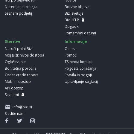
Išči po dejavnostih
Novice
Naredi analizo trga
Borzne objave
Seznam podjetij
Bizi svetuje
BiziHELP
Dogodki
Pomembni datumi
Storitve
Informacije
Naroči polni Bizi
O nas
Moj Bizi: nivoji dostopa
Pomoč
Oglaševanje
TSmedia kontakt
Bonitetna poročila
Pogosta vprašanja
Order credit report
Pravila in pogoji
Mobilni dostop
Upravljanje soglasij
API dostop
Seznami
info@bizi.si
Sledite nam: