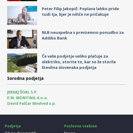
Peter Filip Jakopič: Poplava lahko pride
tudi tja, kjer je nihče ne pričakuje
NLB neuspešna s prevzemno ponudbo za
Addiko Bank
Če vaše podjetje veliko plačuje za
elektriko, storite to, kar so že storila
številna slovenska podjetja
Sorodna podjetja
JERNEJ ŠORL S.P.
E.M. MONTING d.o.o.
David Palčar Medved s.p.
Podjetja
Poslovne vsebine