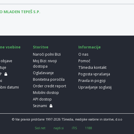
 MLADEN TEPEŠ S.P.
ne vsebine
Storitve
Informacije
Naroči polni Bizi
O nas
 objave
Moj Bizi: nivoji
Pomoč
dostopa
etuje
TSmedia kontakt
Oglaševanje
LP
Pogosta vprašanja
Bonitetna poročila
ki
Pravila in pogoji
Order credit report
bni datumi
Upravljanje soglasij
Mobilni dostop
API dostop
Seznami
© Vse pravice pridržane 1997-2026 TSmedia, medijske vsebine in storitve, d.o.o
Siol.net
najdi.si
iTIS
1188