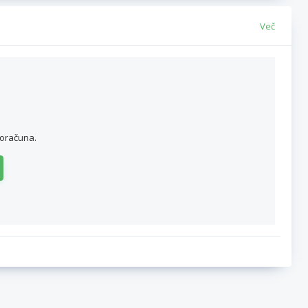
Več
roračuna.