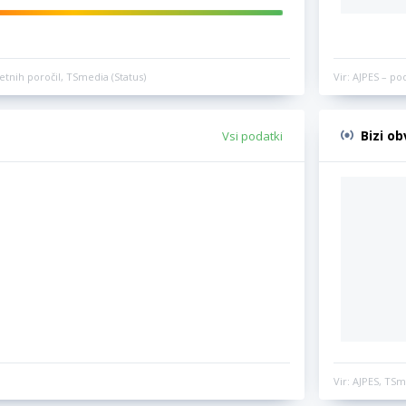
etnih poročil, TSmedia (Status)
Vir: AJPES – po
Bizi o
Vsi podatki
Vir: AJPES, TSm