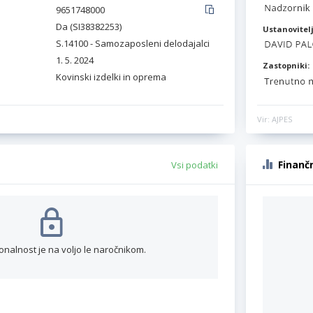
9651748000
Da (SI38382253)
Ustanovitelj
S.14100 - Samozaposleni delodajalci
1. 5. 2024
Zastopniki:
Kovinski izdelki in oprema
Vir: AJPES
Finanč
Vsi podatki
onalnost je na voljo le naročnikom.