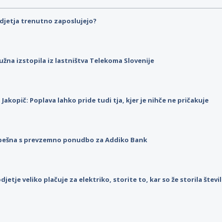
djetja trenutno zaposlujejo?
užna izstopila iz lastništva Telekoma Slovenije
p Jakopič: Poplava lahko pride tudi tja, kjer je nihče ne pričakuje
pešna s prevzemno ponudbo za Addiko Bank
djetje veliko plačuje za elektriko, storite to, kar so že storila štev