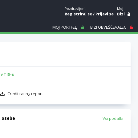
Pozdravljeni.
Moj
Registriraj se
/
Prijavi se
Bizi
MOJ PORTFELJ
BIZI OBVEŠČEVALEC
v TIS-u
Credit rating report
e osebe
Vsi podatki