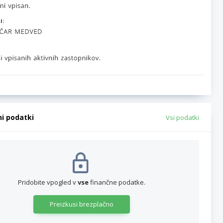
i:
ni podatki
Vsi podatki
Pridobite vpogled v
vse
finančne podatke.
Preizkusi brezplačno