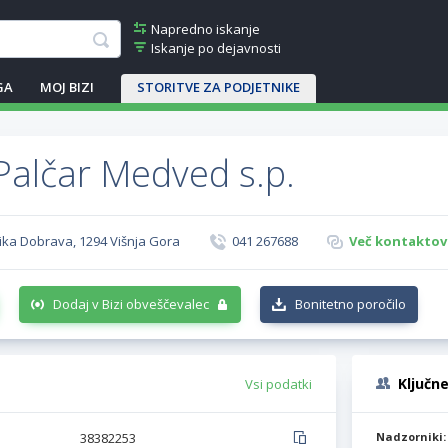
Napredno iskanje
Iskanje po dejavnosti
GA
MOJ BIZI
STORITVE ZA PODJETNIKE
Palčar Medved s.p.
lika Dobrava, 1294 Višnja Gora
041 267688
Več kontaktov 
Dodaj v Bizi obveščevalec
Bonitetno poročilo
Ključn
Vsi podatki
38382253
Nadzorniki: