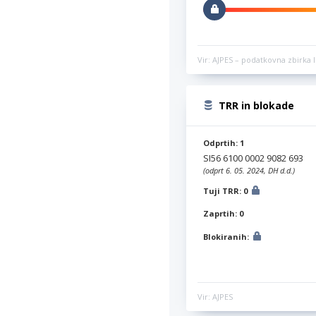
Vir: AJPES – podatkovna zbirka l
TRR in blokade
Odprtih: 1
SI56 6100 0002 9082 693
(odprt 6. 05. 2024, DH d.d.)
Tuji TRR: 0
Zaprtih: 0
Blokiranih:
Vir: AJPES