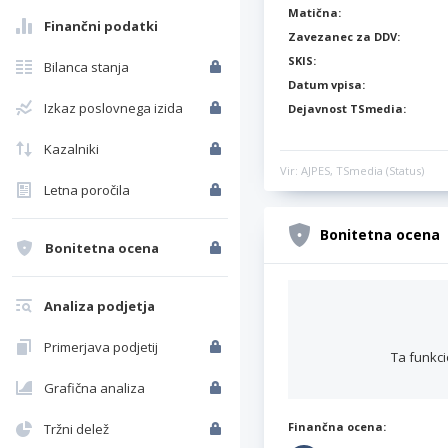
Matična:
Finančni podatki
Zavezanec za DDV:
SKIS:
Bilanca stanja
Datum vpisa:
Izkaz poslovnega izida
Dejavnost TSmedia:
Kazalniki
Vir: AJPES, TSmedia (Status)
Letna poročila
Bonitetna ocena
Bonitetna ocena
Analiza podjetja
Primerjava podjetij
Ta funkci
Grafična analiza
Finančna ocena:
Tržni delež