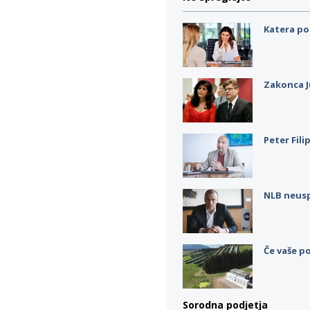
Katera po
Zakonca J
Peter Fili
NLB neus
Če vaše po
Sorodna podjetja