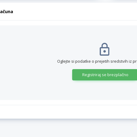
računa
Oglejte si podatke o prejetih sredstvih iz p
Registriraj se brezplačno