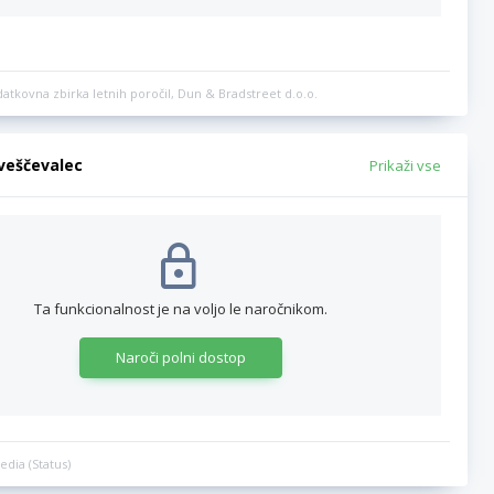
datkovna zbirka letnih poročil, Dun & Bradstreet d.o.o.
bveščevalec
Prikaži vse
Ta funkcionalnost je na voljo le naročnikom.
Naroči polni dostop
edia (Status)