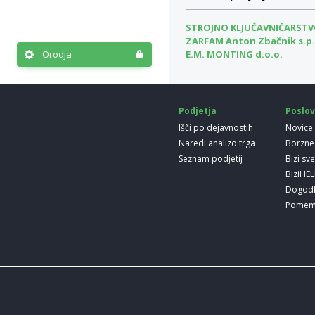
STROJNO KLJUČAVNIČARSTVO
ZARFAM Anton Zbačnik s.p.
E.M. MONTING d.o.o.
Orodja
Podjetja
Poslov
Išči po dejavnostih
Novice
Naredi analizo trga
Borzne
Seznam podjetij
Bizi sv
BiziHE
Dogod
Pomem