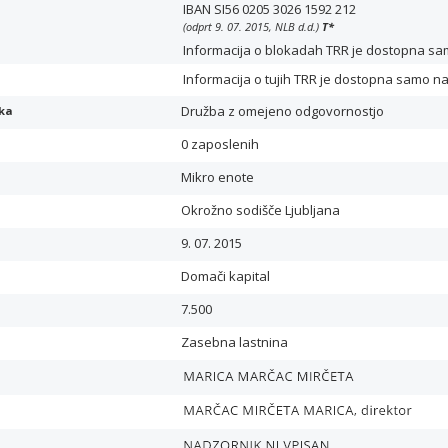
IBAN SI56 0205 3026 1592 212
(odprt 9. 07. 2015, NLB d.d.)
T
*
Informacija o blokadah TRR je dostopna samo 
Informacija o tujih TRR je dostopna samo n
Družba z omejeno odgovornostjo
ika
0 zaposlenih
Mikro enote
Okrožno sodišče Ljubljana
9. 07. 2015
Domači kapital
7.500
Zasebna lastnina