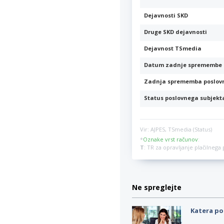
Dejavnosti SKD
Druge SKD dejavnosti
Dejavnost TSmedia
Datum zadnje spremembe 
Zadnja sprememba poslov
Status poslovnega subjekt
Vir: AJPES, TSmedia (Status)
*
Oznake vrst računov
:
T
: TR za opravljanje plačilneg
Ne spreglejte
Katera po