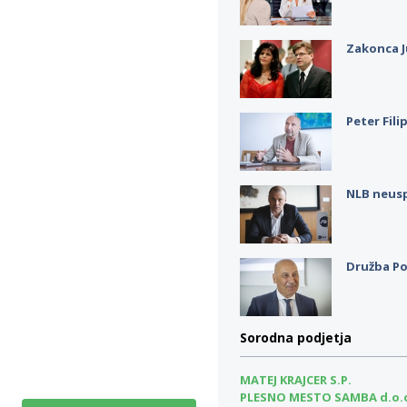
Zakonca J
Peter Fili
NLB neus
Družba Po
Sorodna podjetja
MATEJ KRAJCER S.P.
PLESNO MESTO SAMBA d.o.