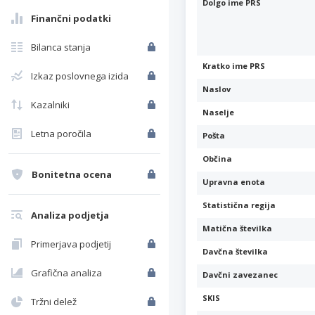
Dolgo ime PRS
Finančni podatki
Bilanca stanja
Kratko ime PRS
Izkaz poslovnega izida
Naslov
Kazalniki
Naselje
Letna poročila
Pošta
Občina
Bonitetna ocena
Upravna enota
Statistična regija
Analiza podjetja
Matična številka
Primerjava podjetij
Davčna številka
Grafična analiza
Davčni zavezanec
SKIS
Tržni delež