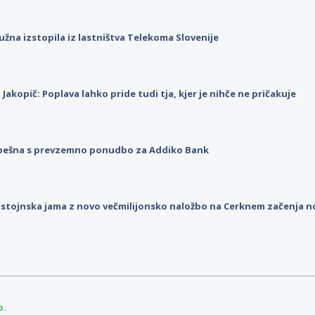
užna izstopila iz lastništva Telekoma Slovenije
p Jakopič: Poplava lahko pride tudi tja, kjer je nihče ne pričakuje
pešna s prevzemno ponudbo za Addiko Bank
stojnska jama z novo večmilijonsko naložbo na Cerknem začenja 
o.