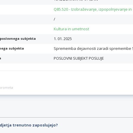
Q85.520 - Izobraževanje, izpopolnjevanje in
/
Kultura in umetnost
1. 01. 2025
poslovnega subjekta
Sprememba dejavnosti zaradi spremembe
nega subjekta
POSLOVNI SUBJEKT POSLUJE
a
a prometa
djetja trenutno zaposlujejo?