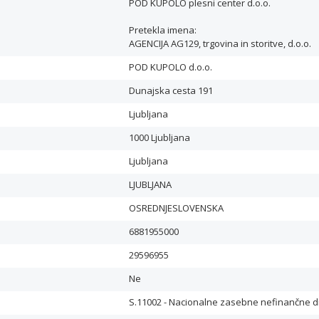
POD KUPOLO plesni center d.o.o.
Pretekla imena:
AGENCIJA AG129, trgovina in storitve, d.o.o.
POD KUPOLO d.o.o.
Dunajska cesta 191
Ljubljana
1000 Ljubljana
Ljubljana
LJUBLJANA
OSREDNJESLOVENSKA
6881955000
29596955
Ne
S.11002 - Nacionalne zasebne nefinančne 