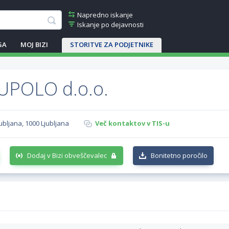
Napredno iskanje
Iskanje po dejavnosti
GA
MOJ BIZI
STORITVE ZA PODJETNIKE
UPOLO d.o.o.
ubljana, 1000 Ljubljana
Več kontaktov v TIS-u
Dodaj v Bizi obveščevalec
Bonitetno poročilo