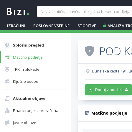
IZRAČUNI
POSLOVNE VSEBINE
STORITVE
ANALIZA TR
Splošni pregled
POD K
Matično podjetje
TRR in blokade
Dunajska cesta 191, Lj
Ključne osebe
Dodaj v portfelj
Aktualne objave
Financiranje iz proračuna
Matično podjetje
Javne objave