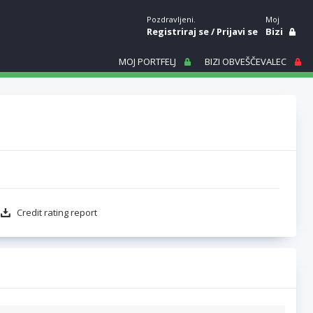
Pozdravljeni.
Moj
Registriraj se
/
Prijavi se
Bizi
MOJ PORTFELJ
BIZI OBVEŠČEVALEC
Credit rating report