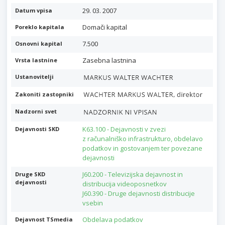
29. 03. 2007
Datum vpisa
Domači kapital
Poreklo kapitala
7.500
Osnovni kapital
Zasebna lastnina
Vrsta lastnine
Ustanovitelji
Zakoniti zastopniki
Nadzorni svet
K63.100 - Dejavnosti v zvezi
Dejavnosti SKD
z računalniško infrastrukturo, obdelavo
podatkov in gostovanjem ter povezane
dejavnosti
J60.200 - Televizijska dejavnost in
Druge SKD
dejavnosti
distribucija videoposnetkov
J60.390 - Druge dejavnosti distribucije
vsebin
Obdelava podatkov
Dejavnost TSmedia