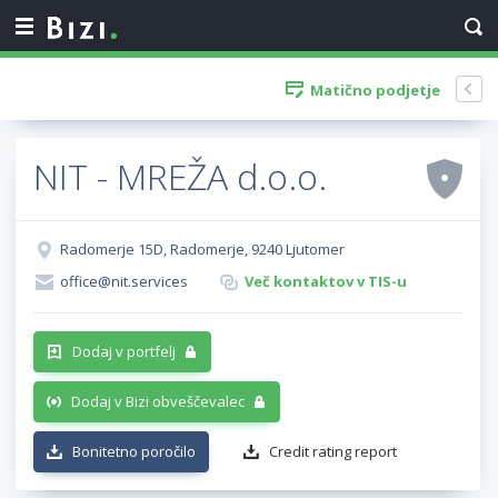
Matično podjetje
NIT - MREŽA d.o.o.
Radomerje 15D, Radomerje, 9240 Ljutomer
office@nit.services
Več kontaktov v TIS-u
Dodaj v portfelj
Dodaj v Bizi obveščevalec
Bonitetno poročilo
Credit rating report