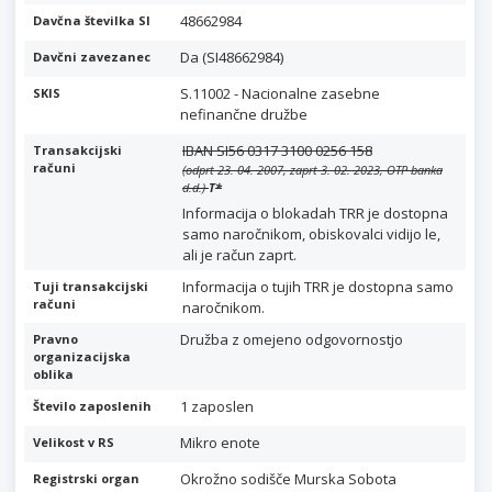
48662984
Davčna številka SI
Da (SI48662984)
Davčni zavezanec
S.11002 - Nacionalne zasebne
SKIS
nefinančne družbe
IBAN SI56 0317 3100 0256 158
Transakcijski
računi
(odprt 23. 04. 2007, zaprt 3. 02. 2023, OTP banka
d.d.)
T
*
Informacija o blokadah TRR je dostopna
samo naročnikom, obiskovalci vidijo le,
ali je račun zaprt.
Informacija o tujih TRR je dostopna samo
Tuji transakcijski
računi
naročnikom.
Družba z omejeno odgovornostjo
Pravno
organizacijska
oblika
1 zaposlen
Število zaposlenih
Mikro enote
Velikost v RS
Okrožno sodišče Murska Sobota
Registrski organ