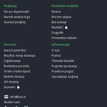
Podjetja
Poslovne vsebine
Išči po dejavnostih
Novice
Naredi analizo trga
Borzne objave
Seznam podjetij
Bizi svetuje
BiziHELP
Dogodki
Pomembni datumi
Storitve
Informacije
Naroči polni Bizi
O nas
Moj Bizi: nivoji dostopa
Pomoč
Oglaševanje
TSmedia kontakt
Bonitetna poročila
Pogosta vprašanja
Order credit report
Pravila in pogoji
Mobilni dostop
Upravljanje soglasij
API dostop
Seznami
info@bizi.si
Sledite nam: