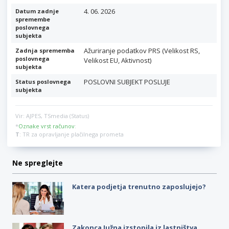
4. 06. 2026
Datum zadnje
spremembe
poslovnega
subjekta
Ažuriranje podatkov PRS (Velikost RS,
Zadnja sprememba
poslovnega
Velikost EU, Aktivnost)
subjekta
POSLOVNI SUBJEKT POSLUJE
Status poslovnega
subjekta
Vir: AJPES, TSmedia (Status)
*
Oznake vrst računov
:
T
: TR za opravljanje plačilnega prometa
Ne spreglejte
Katera podjetja trenutno zaposlujejo?
Zakonca Južna izstopila iz lastništva