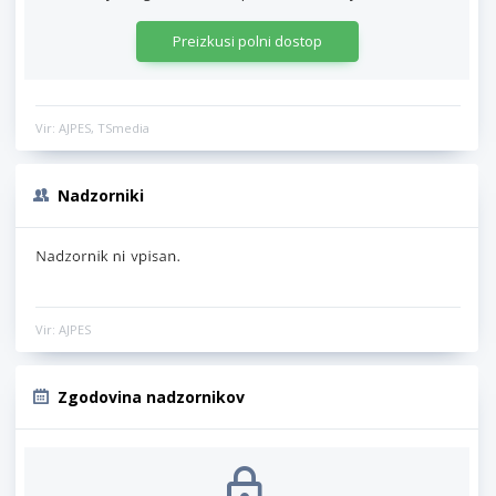
Preizkusi polni dostop
Vir: AJPES, TSmedia
Nadzorniki
Vir: AJPES
Zgodovina nadzornikov