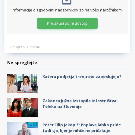
Informacije o zgodovini nadzornikov so na voljo naročnikom.
Preizkusi polni dostop
Vir: AJPES, TSmedia
Ne spreglejte
Katera podjetja trenutno zaposlujejo?
Zakonca Južna izstopila iz lastništva
Telekoma Slovenije
Peter Filip Jakopič: Poplava lahko pride
tudi tja, kjer je nihče ne pričakuje