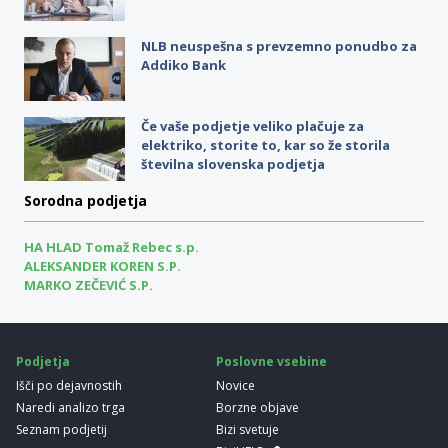
NLB neuspešna s prevzemno ponudbo za
Addiko Bank
Če vaše podjetje veliko plačuje za
elektriko, storite to, kar so že storila
številna slovenska podjetja
Sorodna podjetja
HA HLAD Tomaž Rebec s.p.
ALEKSANDER KOREN S.P.
MARKO ZEČEVIĆ S.P.
Podjetja
Poslovne vsebine
Išči po dejavnostih
Novice
Naredi analizo trga
Borzne objave
Seznam podjetij
Bizi svetuje