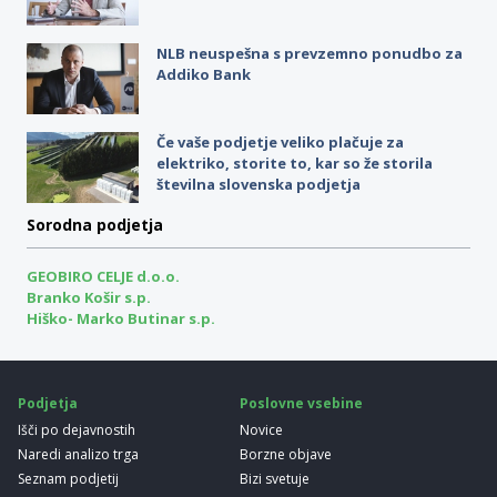
NLB neuspešna s prevzemno ponudbo za
Addiko Bank
Če vaše podjetje veliko plačuje za
elektriko, storite to, kar so že storila
številna slovenska podjetja
Sorodna podjetja
GEOBIRO CELJE d.o.o.
Branko Košir s.p.
Hiško- Marko Butinar s.p.
Podjetja
Poslovne vsebine
Išči po dejavnostih
Novice
Naredi analizo trga
Borzne objave
Seznam podjetij
Bizi svetuje