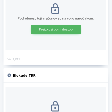
Podrobnosti tujih računov so na voljo naročnikom.
Preizkusi polni dostop
Vir: AJPES
Blokade TRR