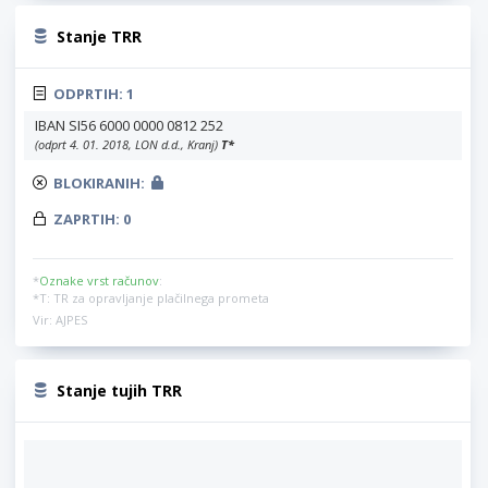
Stanje TRR
ODPRTIH:
1
IBAN SI56 6000 0000 0812 252
(odprt 4. 01. 2018, LON d.d., Kranj)
T
*
BLOKIRANIH:
ZAPRTIH:
0
*
Oznake vrst računov
:
*T: TR za opravljanje plačilnega prometa
Vir: AJPES
Stanje tujih TRR