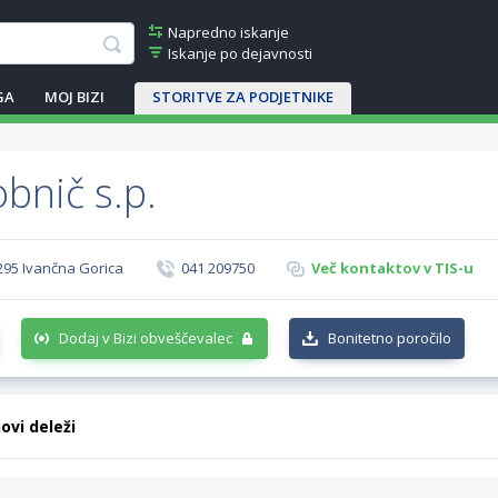
Napredno iskanje
Iskanje po dejavnosti
GA
MOJ BIZI
STORITVE ZA PODJETNIKE
bnič s.p.
295 Ivančna Gorica
041 209750
Več kontaktov v TIS-u
Dodaj v Bizi obveščevalec
Bonitetno poročilo
hovi deleži