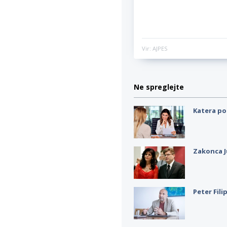
Vir: AJPES
Ne spreglejte
Katera po
Zakonca J
Peter Fili