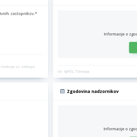
Informacije o zgo
 funkcije oz. odstopu
Vir: AJPES, TSmedia
Zgodovina nadzornikov
Informacije o zgo