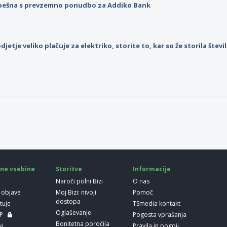
pešna s prevzemno ponudbo za Addiko Bank
djetje veliko plačuje za elektriko, storite to, kar so že storila štev
ne vsebine
Storitve
Informacije
Naroči polni Bizi
O nas
 objave
Moj Bizi: nivoji
Pomoč
dostopa
etuje
TSmedia kontakt
Oglaševanje
LP
Pogosta vprašanja
Bonitetna poročila
ki
Pravila in pogoji