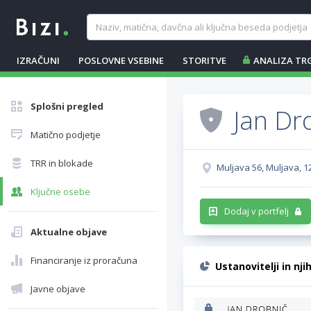
IZRAČUNI
POSLOVNE VSEBINE
STORITVE
ANALIZA TR
Splošni pregled
Jan Dro
Matično podjetje
TRR in blokade
Muljava 56, Muljava, 1
Ključne osebe
Dodaj v portfelj
Aktualne objave
Financiranje iz proračuna
Ustanovitelji in nji
Javne objave