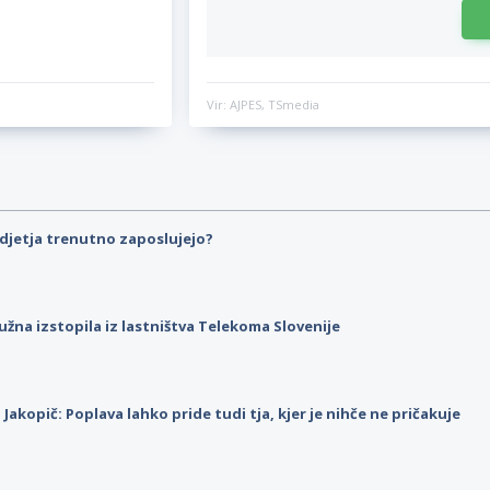
Vir: AJPES, TSmedia
djetja trenutno zaposlujejo?
užna izstopila iz lastništva Telekoma Slovenije
p Jakopič: Poplava lahko pride tudi tja, kjer je nihče ne pričakuje