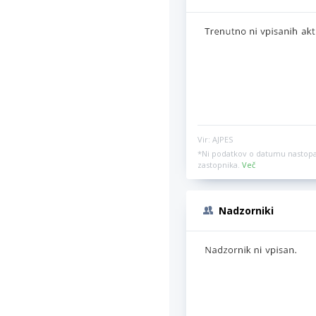
Vir: AJPES
*Ni podatkov o datumu nastopa
zastopnika.
Več
Nadzorniki