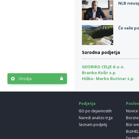
NLB neus
Če vaše po
Sorodna podjetja
GEOBIRO CELJE d.o.o.
Branko Košir s.p.
Orodja
Hiško- Marko Butinar s.p.
Podjetja
Poslov
Išči po dejavnostih
Novice
Naredi analizo trga
Borzne
Seznam podjetij
Bizi sv
BiziHE
Dogod