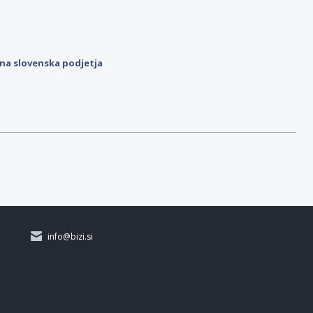
ilna slovenska podjetja
info@bizi.si