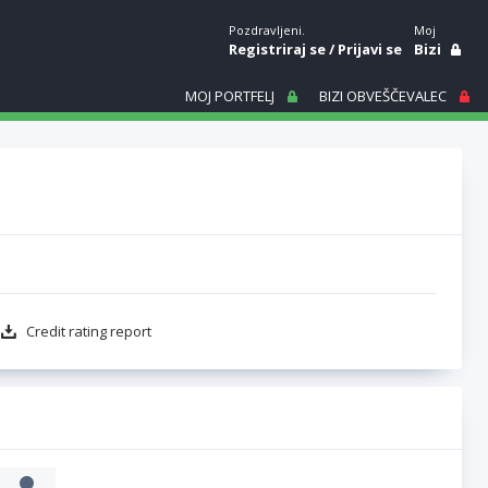
Pozdravljeni.
Moj
Registriraj se
/
Prijavi se
Bizi
MOJ PORTFELJ
BIZI OBVEŠČEVALEC
Credit rating report