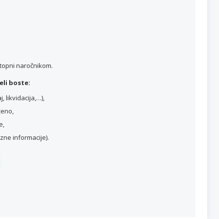
stopni naročnikom.
li boste:
 likvidacija,…),
ženo,
e,
ne informacije).