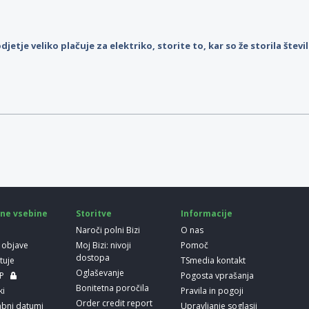
djetje veliko plačuje za elektriko, storite to, kar so že storila štev
ne vsebine
Storitve
Informacije
Naroči polni Bizi
O nas
 objave
Moj Bizi: nivoji
Pomoč
dostopa
etuje
TSmedia kontakt
Oglaševanje
LP
Pogosta vprašanja
Bonitetna poročila
ki
Pravila in pogoji
Order credit report
bni datumi
Upravljanje soglasij