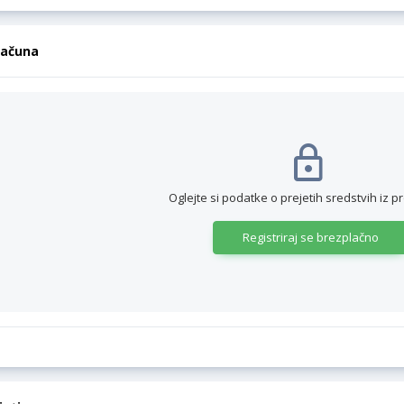
računa
Oglejte si podatke o prejetih sredstvih iz p
Registriraj se brezplačno