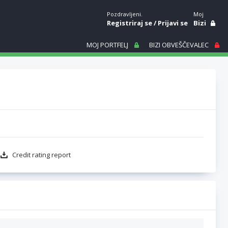
Pozdravljeni.
Moj
Registriraj se
/
Prijavi se
Bizi
MOJ PORTFELJ
BIZI OBVEŠČEVALEC
Credit rating report