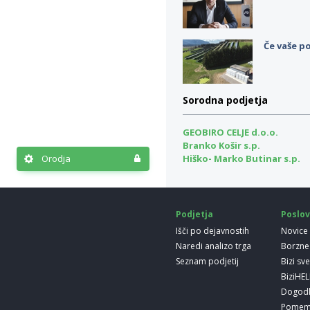
Če vaše po
Sorodna podjetja
GEOBIRO CELJE d.o.o.
Branko Košir s.p.
Orodja
Hiško- Marko Butinar s.p.
Podjetja
Poslov
Išči po dejavnostih
Novice
Naredi analizo trga
Borzne
Seznam podjetij
Bizi sv
BiziHE
Dogod
Pomem