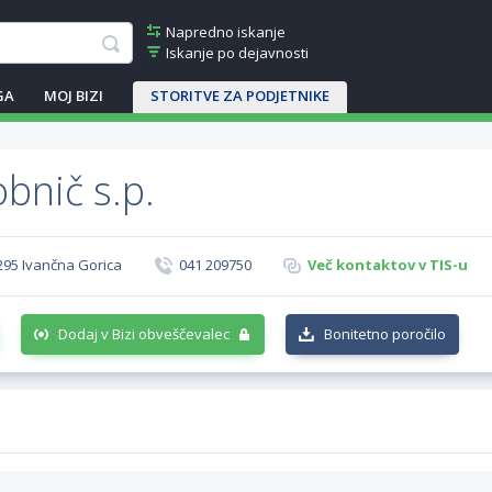
Napredno iskanje
Iskanje po dejavnosti
GA
MOJ BIZI
STORITVE ZA PODJETNIKE
bnič s.p.
295 Ivančna Gorica
041 209750
Več kontaktov v TIS-u
Dodaj v Bizi obveščevalec
Bonitetno poročilo