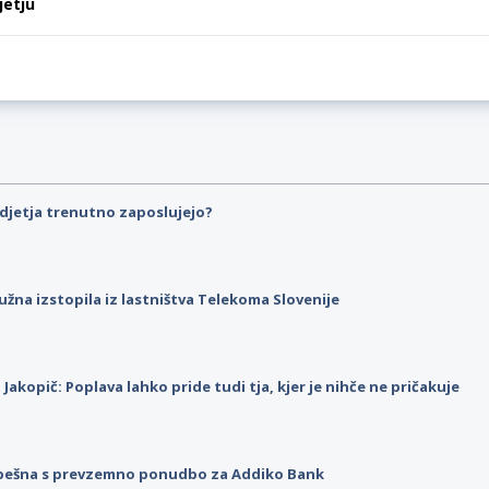
jetju
djetja trenutno zaposlujejo?
užna izstopila iz lastništva Telekoma Slovenije
p Jakopič: Poplava lahko pride tudi tja, kjer je nihče ne pričakuje
pešna s prevzemno ponudbo za Addiko Bank