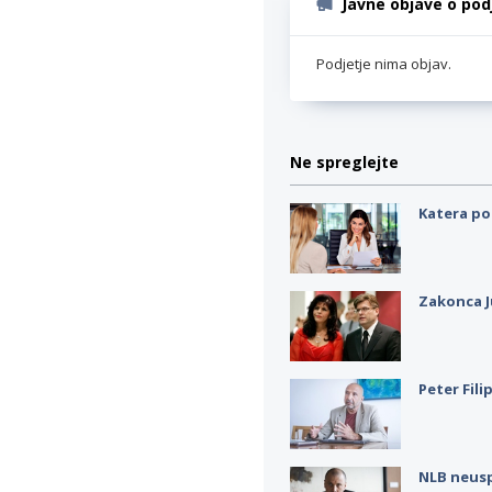
Javne objave o pod
Podjetje nima objav.
Ne spreglejte
Katera po
Zakonca J
Peter Fili
NLB neus