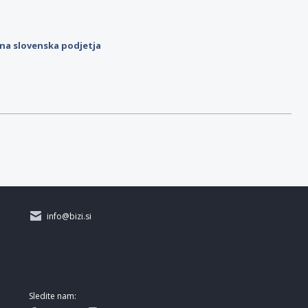
ilna slovenska podjetja
info@bizi.si
Sledite nam: