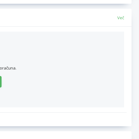
Več
roračuna.