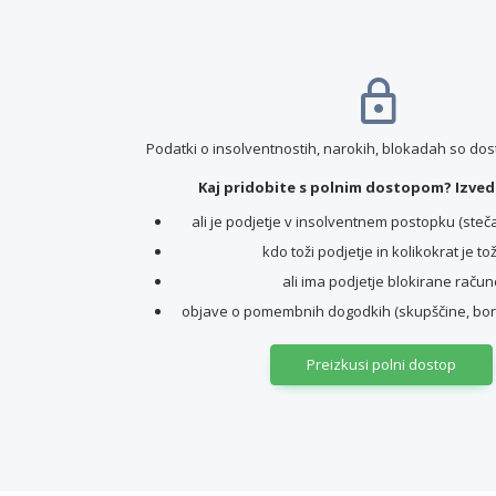
Podatki o insolventnostih, narokih, blokadah so do
Kaj pridobite s polnim dostopom? Izvede
ali je podjetje v insolventnem postopku (stečaj,
kdo toži podjetje in kolikokrat je to
ali ima podjetje blokirane račun
objave o pomembnih dogodkih (skupščine, borz
Preizkusi polni dostop