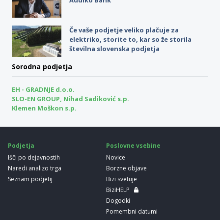
Če vaše podjetje veliko plačuje za
elektriko, storite to, kar so že storila
številna slovenska podjetja
Sorodna podjetja
EH - GRADNJE d.o.o.
SLO-EN GROUP, Nihad Sadiković s.p.
Klemen Moškon s.p.
Podjetja
Poslovne vsebine
Išči po dejavnostih
Novice
Naredi analizo trga
Borzne objave
Seznam podjetij
Bizi svetuje
BiziHELP
Dogodki
Pomembni datumi