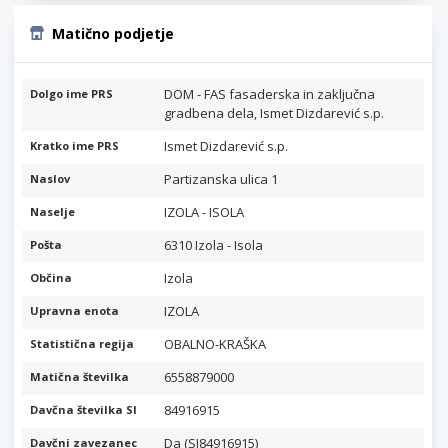
Matično podjetje
DOM - FAS fasaderska in zaključna
Dolgo ime PRS
gradbena dela, Ismet Dizdarević s.p.
Ismet Dizdarević s.p.
Kratko ime PRS
Partizanska ulica 1
Naslov
IZOLA - ISOLA
Naselje
6310 Izola - Isola
Pošta
Izola
Občina
IZOLA
Upravna enota
OBALNO-KRAŠKA
Statistična regija
6558879000
Matična številka
84916915
Davčna številka SI
Da (SI84916915)
Davčni zavezanec