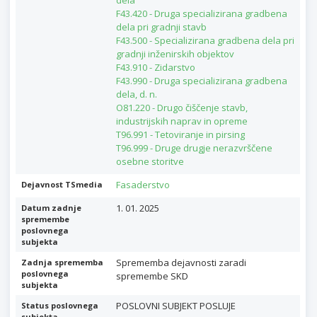
F43.420 - Druga specializirana gradbena
dela pri gradnji stavb
F43.500 - Specializirana gradbena dela pri
gradnji inženirskih objektov
F43.910 - Zidarstvo
F43.990 - Druga specializirana gradbena
dela, d. n.
O81.220 - Drugo čiščenje stavb,
industrijskih naprav in opreme
T96.991 - Tetoviranje in pirsing
T96.999 - Druge drugje nerazvrščene
osebne storitve
Fasaderstvo
Dejavnost TSmedia
1. 01. 2025
Datum zadnje
spremembe
poslovnega
subjekta
Sprememba dejavnosti zaradi
Zadnja sprememba
poslovnega
spremembe SKD
subjekta
POSLOVNI SUBJEKT POSLUJE
Status poslovnega
subjekta