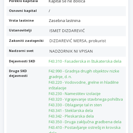
Kapital se ne določa
Poreklo kapitala
/
Osnovni kapital
Zasebna lastnina
Vrsta lastnine
Ustanovitelji
Zakoniti zastopniki
Nadzorni svet
F43.310 - Fasaderska in štukaterska dela
Dejavnosti SKD
F42.990 - Gradnja drugih objektov nizke
Druge SKD
dejavnosti
gradnje, d. n.
F43.220 - Vodovodne, grelne in hladilne
inštalacije
F43.230 - Namestitev izolacije
F43.320 - Vgrajevanje stavbnega pohištva
F43.330 - Oblaganje tal in sten
F43.341 - Steklarska dela
F43.342 - Pleskarska dela
F43.350 - Druga zaključna gradbena dela
F43.410 - Postavljanje ostrešij in krovska
dela