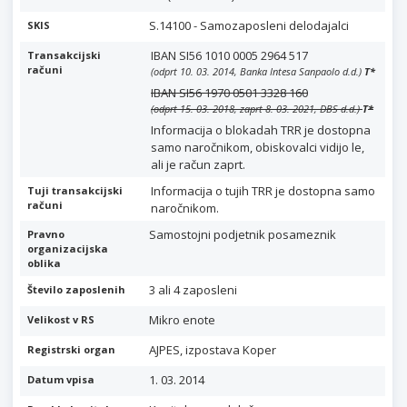
S.14100 - Samozaposleni delodajalci
SKIS
IBAN SI56 1010 0005 2964 517
Transakcijski
računi
(odprt 10. 03. 2014, Banka Intesa Sanpaolo d.d.)
T
*
IBAN SI56 1970 0501 3328 160
(odprt 15. 03. 2018, zaprt 8. 03. 2021, DBS d.d.)
T
*
Informacija o blokadah TRR je dostopna
samo naročnikom, obiskovalci vidijo le,
ali je račun zaprt.
Informacija o tujih TRR je dostopna samo
Tuji transakcijski
računi
naročnikom.
Samostojni podjetnik posameznik
Pravno
organizacijska
oblika
3 ali 4 zaposleni
Število zaposlenih
Mikro enote
Velikost v RS
AJPES, izpostava Koper
Registrski organ
1. 03. 2014
Datum vpisa