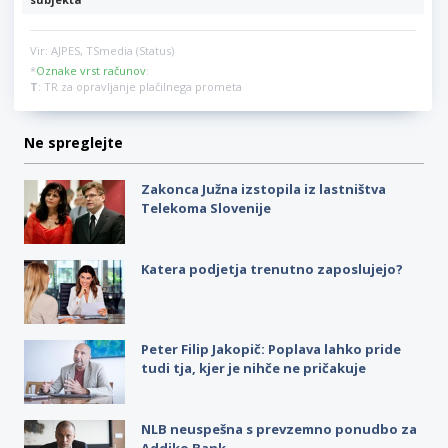
Vir: AJPES, TSmedia (Status)
*
Oznake vrst računov
:
T
: TR za opravljanje plačilnega prometa
Ne spreglejte
Zakonca Južna izstopila iz lastništva
Telekoma Slovenije
Katera podjetja trenutno zaposlujejo?
Peter Filip Jakopič: Poplava lahko pride
tudi tja, kjer je nihče ne pričakuje
NLB neuspešna s prevzemno ponudbo za
Addiko Bank