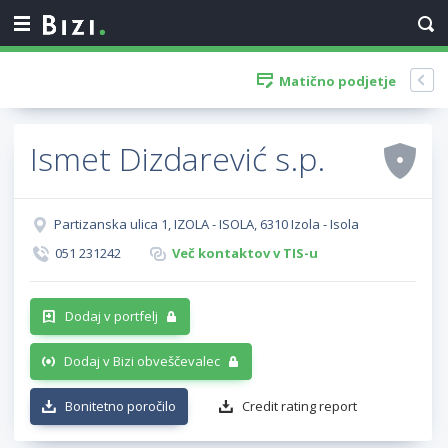
Matično podjetje
Ismet Dizdarević s.p.
Partizanska ulica 1, IZOLA - ISOLA, 6310 Izola - Isola
051 231242
Več kontaktov v TIS-u
Dodaj v portfelj
Dodaj v Bizi obveščevalec
Bonitetno poročilo
Credit rating report