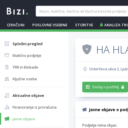
IZRAČUNI
POSLOVNE VSEBINE
STORITVE
ANALIZA TR
Splošni pregled
HA HLA
Matično podjetje
TRR in blokade
Osterčeva ulica 2, Ljub
Ključne osebe
Dodaj v portfelj
Aktualne objave
Financiranje iz proračuna
Javne objave o pod
Javne objave
Podjetje nima objav.