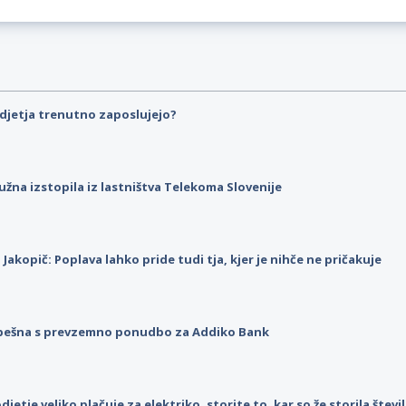
djetja trenutno zaposlujejo?
užna izstopila iz lastništva Telekoma Slovenije
p Jakopič: Poplava lahko pride tudi tja, kjer je nihče ne pričakuje
pešna s prevzemno ponudbo za Addiko Bank
djetje veliko plačuje za elektriko, storite to, kar so že storila štev