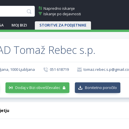
Napredno iskanje
Iskanje po dejavnosti
GA
MOJ BIZI
STORITVE ZA PODJETNIKE
D Tomaž Rebec s.p.
ljana, 1000 Ljubljana
051 618719
tomaz.rebec.s.p@gmail.c
Dodaj v Bizi obveščevalec
Bonitetno poročilo
jetju