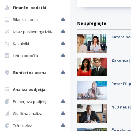
Finančni podatki
Bilanca stanja
Ne spreglejte
Izkaz poslovnega izida
Katera po
Kazalniki
Letna poročila
Zakonca J
Bonitetna ocena
Peter Fili
Analiza podjetja
Primerjava podjetij
NLB neus
Grafična analiza
Tržni delež
Če vaše po