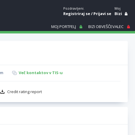
Pozdravljeni.
Moj
Registriraj se
/
Prijavi se
Bizi
MOJ PORTFELJ
BIZI OBVEŠČEVALEC
om
Več kontaktov v TIS-u
Credit rating report