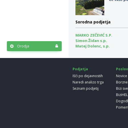
Sorodna podjetja
MARKO ZEČEVIĆ S.P.
Simon Židan s.p.
Orodja
Matej Dolenc, s.p.
Podjetja
Poslov
Išči po dejavnostih
Novice
Naredi analizo trga
Borzne
Seznam podjetij
Bizi sv
BiziHE
Dogod
Pomem