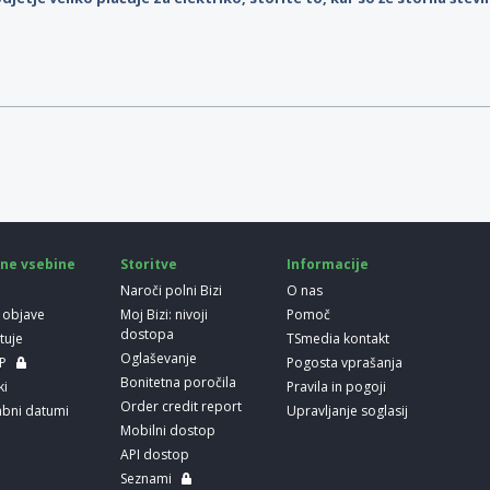
ne vsebine
Storitve
Informacije
Naroči polni Bizi
O nas
 objave
Moj Bizi: nivoji
Pomoč
dostopa
etuje
TSmedia kontakt
Oglaševanje
LP
Pogosta vprašanja
Bonitetna poročila
ki
Pravila in pogoji
Order credit report
bni datumi
Upravljanje soglasij
Mobilni dostop
API dostop
Seznami